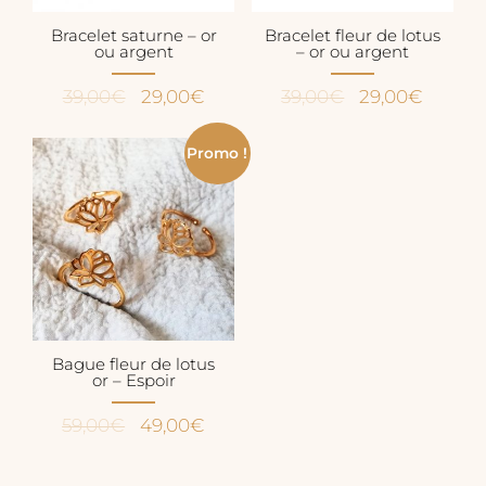
Bracelet saturne – or
Bracelet fleur de lotus
ou argent
– or ou argent
Le
Le
Le
Le
39,00
€
29,00
€
39,00
€
29,00
€
prix
prix
prix
prix
initial
actuel
initial
actuel
Promo !
était :
est :
était :
est :
39,00€.
29,00€.
39,00€.
29,00€
Bague fleur de lotus
or – Espoir
Le
Le
59,00
€
49,00
€
prix
prix
initial
actuel