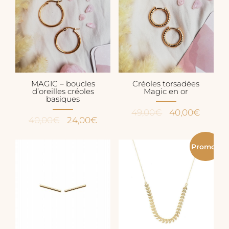
MAGIC – boucles
Créoles torsadées
d’oreilles créoles
Magic en or
basiques
Le
Le
49,00
€
40,00
€
Le
Le
40,00
€
24,00
€
prix
prix
prix
prix
initial
actuel
initial
actuel
Promo !
était :
est :
était :
est :
49,00€.
40,00€
40,00€.
24,00€.