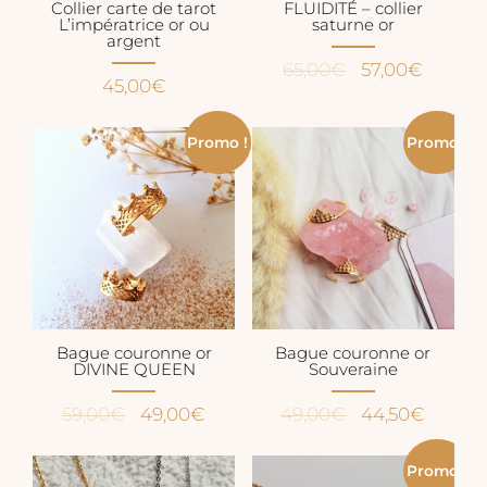
Collier carte de tarot
FLUIDITÉ – collier
L’impératrice or ou
saturne or
argent
Le
Le
65,00
€
57,00
€
45,00
€
prix
prix
initial
actuel
Promo !
Promo !
était :
est :
65,00€.
57,00€
Bague couronne or
Bague couronne or
DIVINE QUEEN
Souveraine
Le
Le
Le
Le
59,00
€
49,00
€
49,00
€
44,50
€
prix
prix
prix
prix
initial
actuel
initial
actuel
Promo !