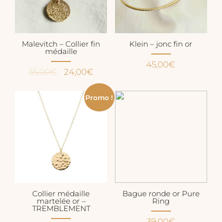
Malevitch – Collier fin
Klein – jonc fin or
médaille
45,00
€
Le
Le
35,00
€
24,00
€
prix
prix
initial
actuel
Promo !
était :
est :
35,00€.
24,00€.
Collier médaille
Bague ronde or Pure
martelée or –
Ring
TREMBLEMENT
39,00
€