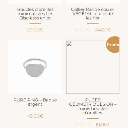
Boucles d’oreilles
Collier Ras de cou or
minimalistes Les
VÉGÉTAL feuille de
Discrètes en or
laurier
Le
Le
29,00
€
39,00
€
34,00
€
prix
prix
initial
actuel
Promo !
était :
est :
39,00€.
34,00€
PURE RING – Bague
PUCES
argent
GÉOMÉTRIQUES OR –
minis boucles
d’oreilles
45,00
€
Le
Le
29,00
€
19,00
€