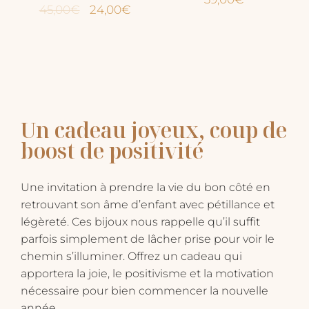
Le
Le
45,00
€
24,00
€
prix
prix
initial
actuel
était :
est :
45,00€.
24,00€.
Un cadeau joyeux, coup de
boost de positivité
Une invitation à prendre la vie du bon côté en
retrouvant son âme d’enfant avec pétillance et
légèreté. Ces bijoux nous rappelle qu’il suffit
parfois simplement de lâcher prise pour voir le
chemin s’illuminer. Offrez un cadeau qui
apportera la joie, le positivisme et la motivation
nécessaire pour bien commencer la nouvelle
année.