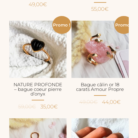
49,00
€
55,00
€
Promo !
Promo !
NATURE PROFONDE
Bague câlin or 18
– bague coeur pierre
carats Amour Propre
d’onyx
Le
Le
49,00
€
44,00
€
Le
Le
59,00
€
35,00
€
prix
prix
prix
prix
initial
actuel
initial
actuel
était :
est :
était :
est :
49,00€.
44,00€
59,00€.
35,00€.