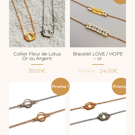
était :
est :
était :
est :
59,00€.
49,00€.
49,00€.
44,50€
Collier Fleur de Lotus
Bracelet LOVE / HOPE
Or ou Argent
– or
Le
Le
39,00
€
39,00
€
24,00
€
prix
prix
initial
actuel
Promo !
Promo !
était :
est :
39,00€.
24,00€