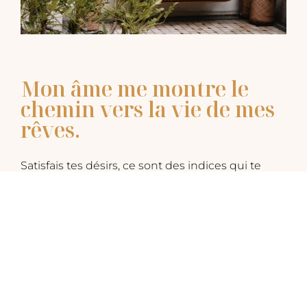
Mon âme me montre le
chemin vers la vie de mes
rêves.
Satisfais tes désirs, ce sont des indices qui te
montrent le chemin vers la vie de tes rêves.
Ferme les yeux, respire et commence à imaginer
ta vie idéale, si tout était possible et dans chacun
de ses domaines.
En rouvrant les yeux, n’hésites pas à écrire ce
que tu as ressenti et vu.
Tu ne peux pas te tromper en écoutant ton âme
car elle ne cherche que l’expansion pour toi et