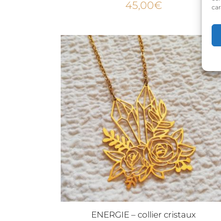
45,00
€
car
Pro
ENERGIE – collier cristaux