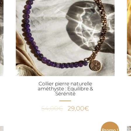
Collier pierre naturelle
améthyste : Equilibre &
Sérénité
Le
Le
54,00
€
29,00
€
prix
prix
initial
actuel
était :
est :
Promo !