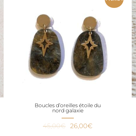
.
54,00€.
29,00€.
Boucles d’oreilles étoile du
nord galaxie
Le
Le
45,00
€
26,00
€
prix
prix