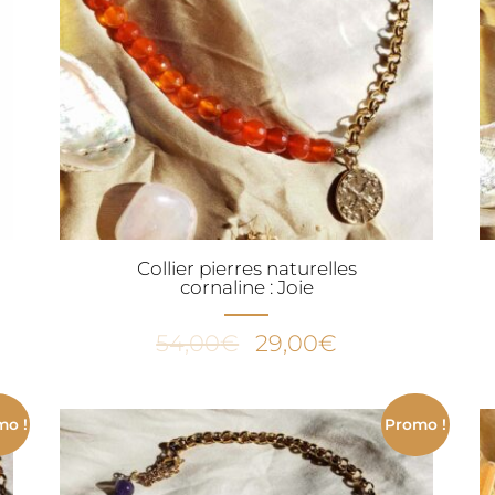
Collier pierres naturelles
cornaline : Joie
Le
Le
54,00
€
29,00
€
prix
prix
initial
actuel
était :
est :
mo !
Promo !
.
54,00€.
29,00€.