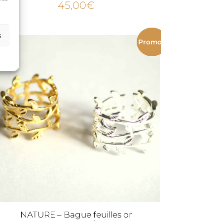
45,00
€
s
Promo !
NATURE – Bague feuilles or