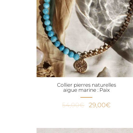
Collier pierres naturelles
aigue marine : Paix
Le
Le
54,00
€
29,00
€
prix
prix
initial
actuel
était :
est :