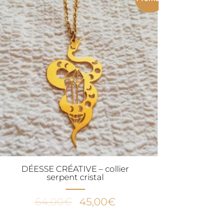
54,00€.
29,00€.
DÉESSE CRÉATIVE – collier
serpent cristal
Le
Le
64,00
€
45,00
€
prix
prix