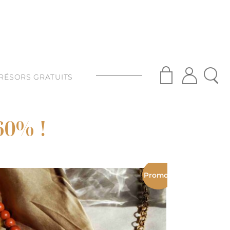
RÉSORS GRATUITS
S
-60%
!
ISANAT
S
Promo !