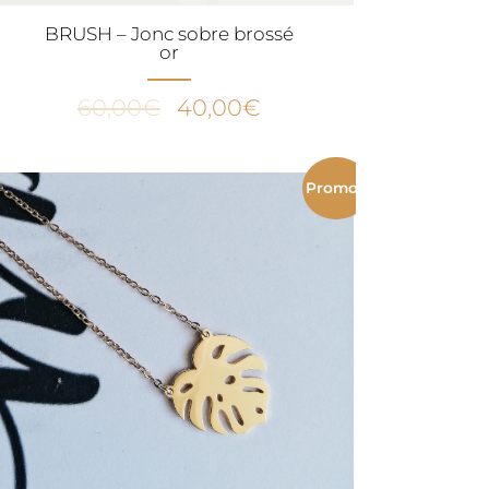
BRUSH – Jonc sobre brossé
or
Le
Le
60,00
€
40,00
€
prix
prix
initial
actuel
était :
est :
Promo !
60,00€.
40,00€.