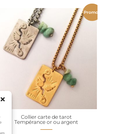
initial
actuel
était :
est :
Promo !
64,00€.
45,00€.
Collier carte de tarot
e
Tempérance or ou argent
e
nes