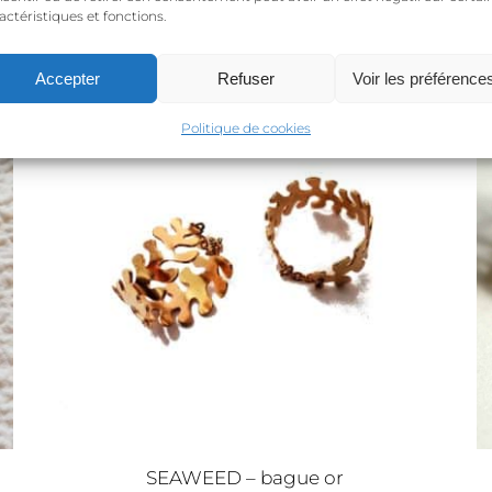
45,00
€
actéristiques et fonctions.
Accepter
Refuser
Voir les préférence
mo !
Promo !
Politique de cookies
SEAWEED – bague or