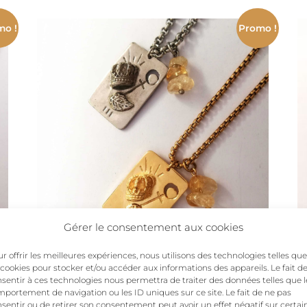
initial
actuel
était :
est :
mo !
Promo !
45,00€.
26,00€.
Gérer le consentement aux cookies
r offrir les meilleures expériences, nous utilisons des technologies telles que
Collier carte de tarot
 cookies pour stocker et/ou accéder aux informations des appareils. Le fait d
L’impératrice or ou argent
sentir à ces technologies nous permettra de traiter des données telles que l
portement de navigation ou les ID uniques sur ce site. Le fait de ne pas
sentir ou de retirer son consentement peut avoir un effet négatif sur certai