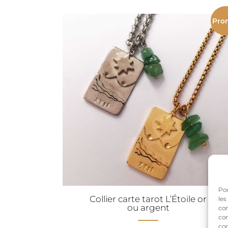
Pro
Pou
Collier carte tarot L’Étoile or
les
ou argent
con
com
con