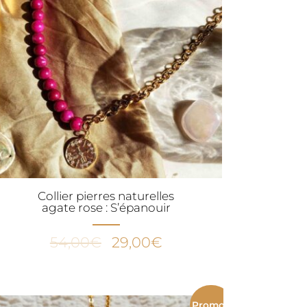
Collier pierres naturelles
agate rose : S’épanouir
Le
Le
54,00
€
29,00
€
prix
prix
initial
actuel
était :
est :
Promo !