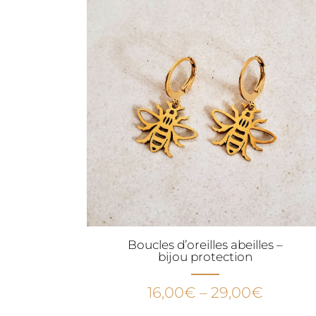
54,00€.
29,00€
Boucles d’oreilles abeilles –
bijou protection
16,00
€
–
29,00
€