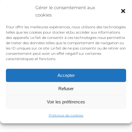
Gérer le consentement aux
cookies
Pour offrir les meilleures expériences, nous utilisons des technologies
telles que les cookies pour stocker et/ou accéder aux informations
des appareils. Le fait de consentir à ces technologies nous permettra
de traiter des données telles que le comportement de navigation ou
les ID uniques sur ce site. Le fait de ne pas consentir ou de retirer son
consentement peut avoir un effet négatif sur certaines
Les associations soutenues par
caractéristiques et fonctions.
vos commandes de bijoux
éthiques :
Accepter
Refuser
Voir les préférences
SEA SHEPHERD
Protège activement les océans, les écosystèmes
Politique de cookies
marins et la biodiversité.