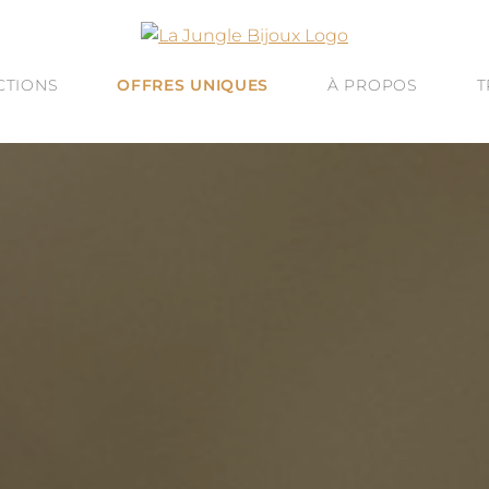
CTIONS
OFFRES UNIQUES
À PROPOS
T
À -60%
VINE ESSENCE : NOUVEAUTÉ D’ÉTÉ
CRÉATION SUR MESURE
QUÊTE DE SEN
ALITÉ : BIJOUX TEXTURÉS
ATELIERS BIJOUX À BARCELONE
HUMAIN & ART
JOUX TALISMANS
ENGAGEMENT
OREILLES
UTES LES COLLECTIONS
LE BLOG
& JONCS
ÉGORIES