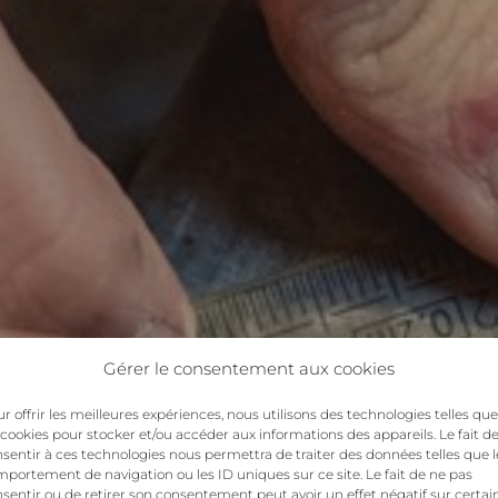
Gérer le consentement aux cookies
r offrir les meilleures expériences, nous utilisons des technologies telles que
 cookies pour stocker et/ou accéder aux informations des appareils. Le fait d
sentir à ces technologies nous permettra de traiter des données telles que l
portement de navigation ou les ID uniques sur ce site. Le fait de ne pas
sentir ou de retirer son consentement peut avoir un effet négatif sur certai