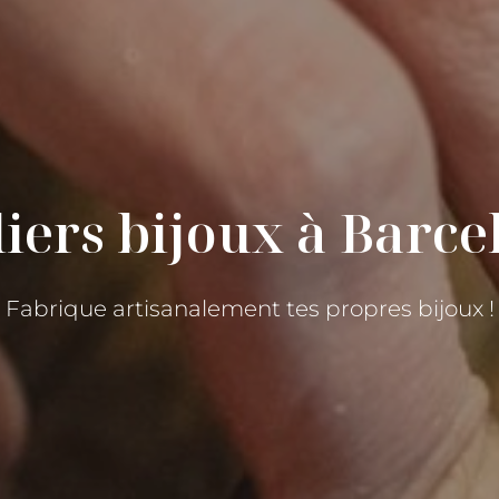
liers bijoux à Barce
Fabrique artisanalement tes propres bijoux !