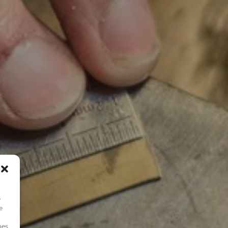
e
e
nes