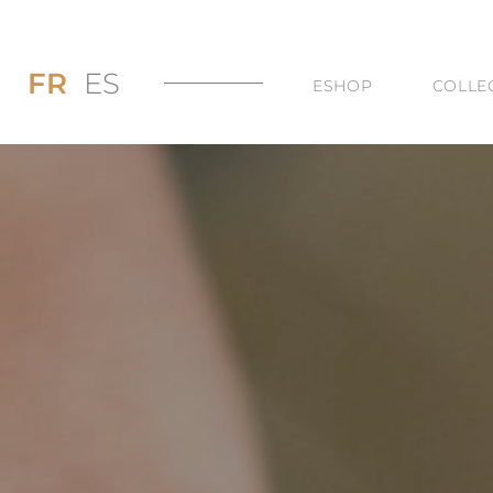
FR
ES
ESHOP
COLLE
PROMOS JUSQU’
DI
LES BAGUES
DU
LES COLLIERS
BI
LES BOUCLES D’
TO
LES BRACELETS 
TOUTES LES CAT