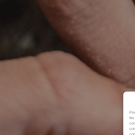
Pou
les
con
com
con