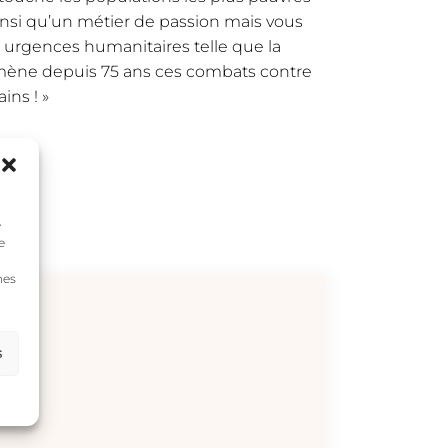
insi qu’un métier de passion mais vous
s urgences humanitaires telle que la
i mène depuis 75 ans ces combats contre
ins ! »
e
e
nes
s