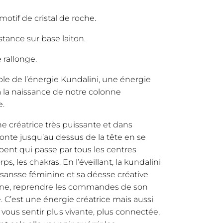
l
actuel
motif de cristal de roche.
:
est :
stance sur base laiton.
rallonge.
0€.
45,00€.
le de l’énergie Kundalini, une énergie
la naissance de notre colonne
e.
e créatrice très puissante et dans
onte jusqu’au dessus de la tête en se
nt qui passe par tous les centres
s, les chakras. En l’éveillant, la kundalini
sansse féminine et sa déesse créative
ine, reprendre les commandes de son
 C’est une énergie créatrice mais aussi
t vous sentir plus vivante, plus connectée,