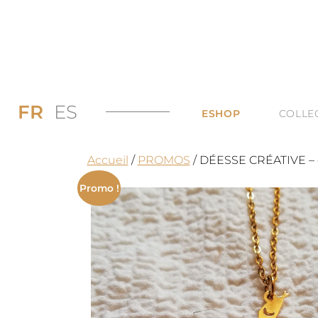
FR
ES
ESHOP
COLLE
PROMOS JUSQU’
DI
Accueil
/
PROMOS
/ DÉESSE CRÉATIVE – co
LES BAGUES
DU
Promo !
LES COLLIERS
BI
LES BOUCLES D’
TO
LES BRACELETS 
TOUTES LES CAT