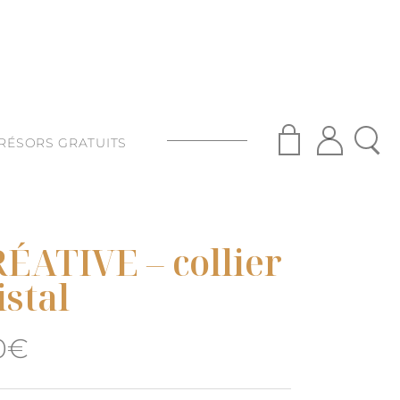
RÉSORS GRATUITS
S
ISANAT
ÉATIVE – collier
S
istal
Le
0
€
prix