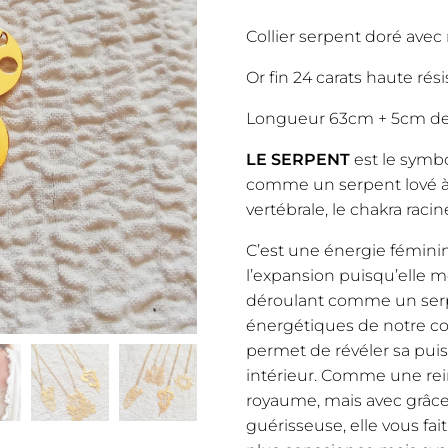
initia
Collier serpent doré avec 
était 
Or fin 24 carats haute rési
Longueur 63cm + 5cm de 
64,0
LE SERPENT
est le symbo
comme un serpent lové à 
vertébrale, le chakra racin
C’est une énergie féminin
l’expansion puisqu’elle m
déroulant comme un serpe
énergétiques de notre corp
permet de révéler sa puis
intérieur. Comme une re
royaume, mais avec grâce.
guérisseuse, elle vous fai