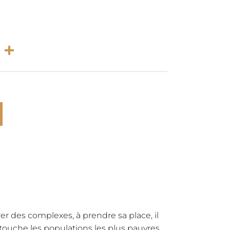
rest
atsApp
Email
Partager
rer des complexes, à prendre sa place, il
touche les populations les plus pauvres