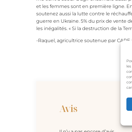
et les femmes sont en première ligne. En
soutenez aussi la lutte contre le réchauf
guerre en Ukraine. 5% du prix de vente 
les inégalités. « Si la destruction de la T
-Raquel, agricultrice soutenue par CARE
Pou
les
con
com
con
car
Avis
Il n’y a pas encore d’avis.