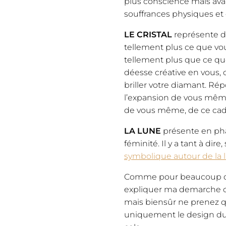
plus conscience mais avant
souffrances physiques et 
LE CRISTAL
représente da
tellement plus ce que vo
tellement plus que ce qu
déesse créative en vous, 
briller votre diamant. Rép
l’expansion de vous même
de vous même, de ce cade
LA LUNE
présente en phas
féminité. Il y a tant à dire
symbolique autour de la 
Comme pour beaucoup de 
expliquer ma demarche cré
mais biensûr ne prenez qu
uniquement le design du 