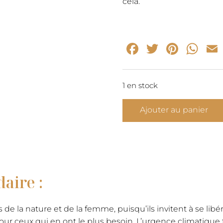
cela.
Facebook
Twitter
Pinte
Wh
1 en stock
quantité
Ajouter au panier
de
DÉESSE
CRÉATIVE
-
collier
daire :
serpent
cristal
 de la nature et de la femme, puisqu’ils invitent à se libé
our ceux qui en ont le plus besoin. L’urgence climatique 