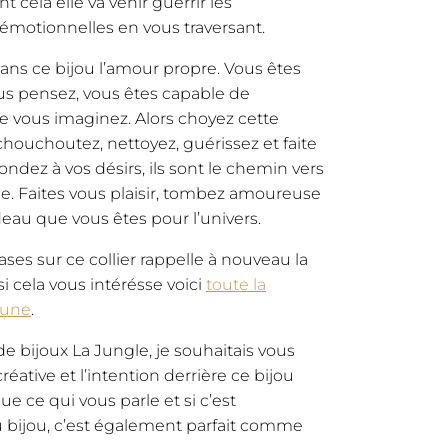
 cela elle va venir guérrir les
émotionnelles en vous traversant.
ns ce bijou l’amour propre. Vous êtes
us pensez, vous êtes capable de
e vous imaginez. Alors choyez cette
chouchoutez, nettoyez, guérissez et faite
ondez à vos désirs, ils sont le chemin vers
. Faites vous plaisir, tombez amoureuse
au que vous êtes pour l’univers.
es sur ce collier rappelle à nouveau la
, si cela vous intérésse voici
toute la
lune
.
bijoux La Jungle, je souhaitais vous
ative et l’intention derrière ce bijou
e ce qui vous parle et si c’est
bijou, c’est également parfait comme