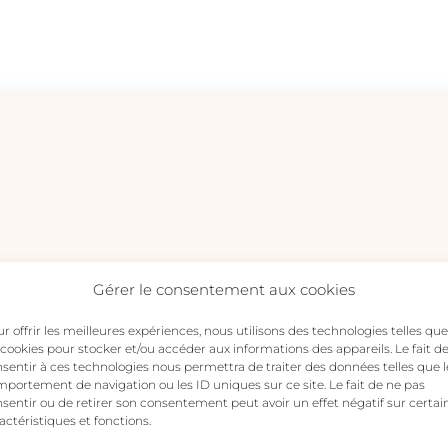
ALOCASIA
PLANT
-
collier
or
Gérer le consentement aux cookies
 avis sur “ALOCASIA PLANT – collier or”
s publiée.
Les champs obligatoires sont indiqués avec
*
r offrir les meilleures expériences, nous utilisons des technologies telles que
 cookies pour stocker et/ou accéder aux informations des appareils. Le fait d
sentir à ces technologies nous permettra de traiter des données telles que l
portement de navigation ou les ID uniques sur ce site. Le fait de ne pas
sentir ou de retirer son consentement peut avoir un effet négatif sur certai
actéristiques et fonctions.