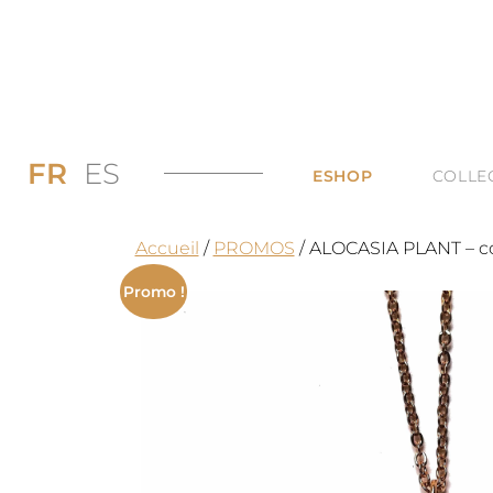
FR
ES
ESHOP
COLLE
PROMOS JUSQU’
DI
Accueil
/
PROMOS
/ ALOCASIA PLANT – col
LES BAGUES
DU
Promo !
LES COLLIERS
BI
LES BOUCLES D’
TO
LES BRACELETS 
TOUTES LES CAT