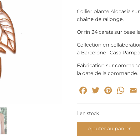
initia
Collier plante Alocasia s
chaîne de rallonge.
était 
Or fin 24 carats sur base la
65,00
Collection en collaborati
à Barcelone : Casa Pamp
Fabrication sur command
la date de la commande.
Facebook
Twitter
Pinte
Wh
1 en stock
quantité
Ajouter au panier
de