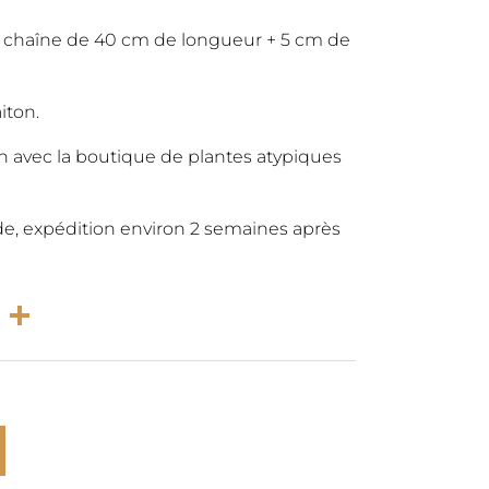
l
actuel
ur chaîne de 40 cm de longueur + 5 cm de
:
est :
iton.
€.
34,00€.
on avec la boutique de plantes atypiques
a
e, expédition environ 2 semaines après
rest
atsApp
Email
Partager