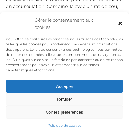
en accumulation. Combine-le avec un ras de cou,
comme le
collier torsadé Betty en or
, pour un look
Gérer le consentement aux
affirmé sur un joli décolleté. Le collier œil en or peut
cookies
aussi se porter en parure avec les
boucles d’oreilles
œil assorties
. Que tu adoptes un look plutôt sobre
Pour offrir les meilleures expériences, nous utilisons des technologies
ou chargé, le collier œil Regard en or s’adapte à ton
telles que les cookies pour stocker et/ou accéder aux informations
des appareils. Le fait de consentir à ces technologies nous permettra
style et vient le sublimer.
de traiter des données telles que le comportement de navigation ou
les ID uniques sur ce site. Le fait de ne pas consentir ou de retirer son
consentement peut avoir un effet négatif sur certaines
caractéristiques et fonctions.
Accepter
Avis
Refuser
Voir les préférences
Elsa G.
–
juin 24, 2022
Politique de cookies
⭐⭐⭐⭐⭐