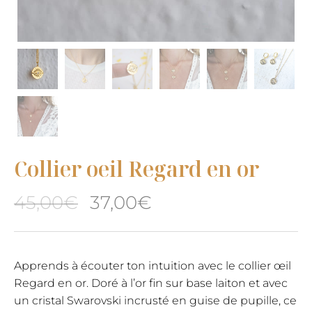
Collier oeil Regard en or
Le
Le
45,00
€
37,00
€
prix
prix
initial
actuel
Apprends à écouter ton intuition avec le collier œil
Regard en or. Doré à l’or fin sur base laiton et avec
était :
est :
un cristal Swarovski incrusté en guise de pupille, ce