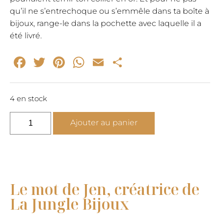
qu’il ne s’entrechoque ou s’emmêle dans ta boîte à
bijoux, range-le dans la pochette avec laquelle il a
été livré.
Facebook
Twitter
Pinterest
WhatsApp
Email
Partager
4 en stock
quantité
Ajouter au panier
de
Collier
oeil
Regard
en
Le mot de Jen, créatrice de
or
La Jungle Bijoux