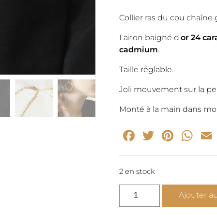
initia
Collier ras du cou chaîne 
était 
Laiton baigné d’
or 24 car
cadmium
.
49,0
Taille réglable.
Joli mouvement sur la pe
Monté à la main dans mon 
Facebook
Twitter
Pinte
Wh
2 en stock
quantité
Ajouter a
de
BABY