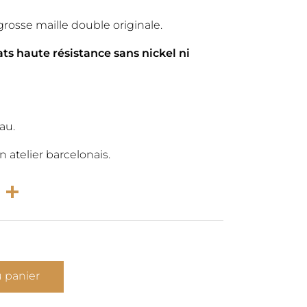
l
actuel
grosse maille double originale.
:
est :
ats haute résistance sans nickel ni
0€.
24,00€.
au.
atelier barcelonais.
rest
atsApp
Email
Partager
u panier