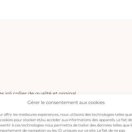
I'M
YOURS
-
Collier
Ras
du
cou
 joli collier de qualité et original
Gérer le consentement aux cookies
r offrir les meilleures expériences, nous utilisons des technologies telles que
 cookies pour stocker et/ou accéder aux informations des appareils. Le fait d
sentir à ces technologies nous permettra de traiter des données telles que l
portement de navigation ou les ID uniques sur ce site. Le fait de ne pas
s publiée.
Les champs obligatoires sont indiqués avec
*