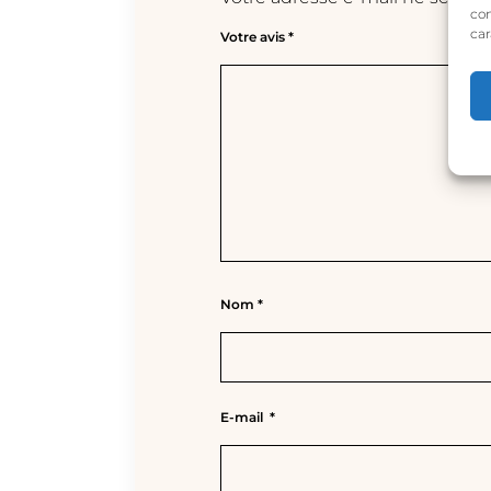
con
car
Votre avis
*
Nom
*
E-mail
*