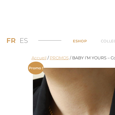
FR
ES
ESHOP
COLLE
PROMOS JUSQU’
DI
Accueil
/
PROMOS
/ BABY I’M YOURS – Co
LES BAGUES
DU
Promo !
LES COLLIERS
BI
LES BOUCLES D’
TO
LES BRACELETS 
TOUTES LES CAT