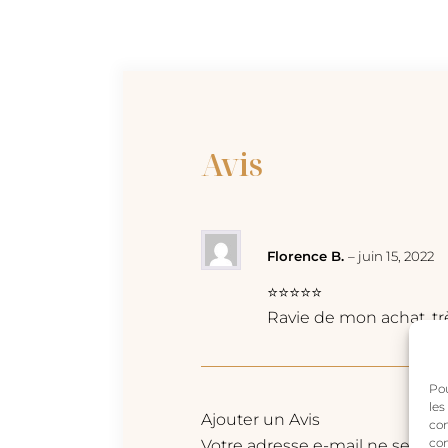
Avis
Florence B.
–
juin 15, 2022
⭐⭐⭐⭐⭐
Ravie de mon achat, très
Pou
les
Ajouter un Avis
con
com
Votre adresse e-mail ne sera pa