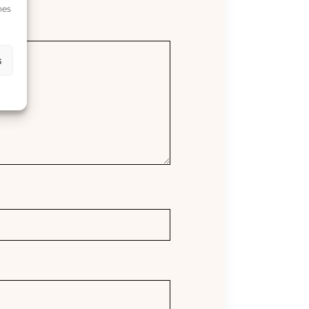
nes
s