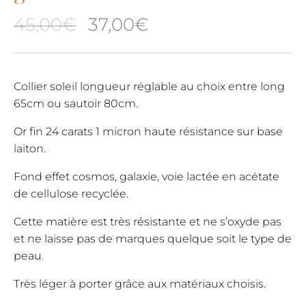
Le
Le
45,00
€
37,00
€
prix
prix
initial
actuel
Collier soleil longueur réglable au choix entre long
65cm ou sautoir 80cm.
était :
est :
Or fin 24 carats 1 micron haute résistance sur base
45,00€.
37,00€.
laiton.
Fond effet cosmos, galaxie, voie lactée en acétate
de cellulose recyclée.
Cette matière est très résistante et ne s’oxyde pas
et ne laisse pas de marques quelque soit le type de
peau.
Très léger à porter grâce aux matériaux choisis.