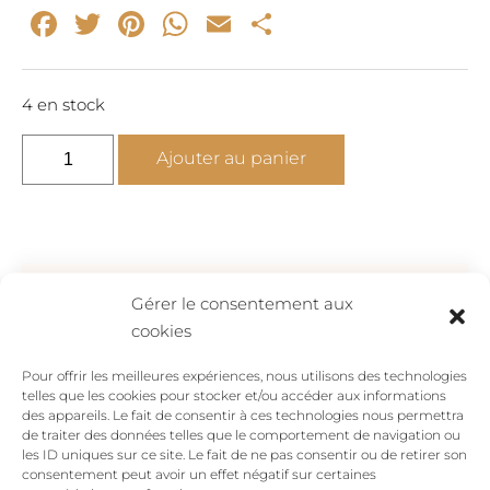
Facebook
Twitter
Pinterest
WhatsApp
Email
Partager
4 en stock
quantité
Ajouter au panier
de
LE
VISAGE
DU
COSMOS
Avis
Gérer le consentement aux
-
cookies
collier
soleil
Pour offrir les meilleures expériences, nous utilisons des technologies
Il n’y a pas encore d’avis.
long
telles que les cookies pour stocker et/ou accéder aux informations
des appareils. Le fait de consentir à ces technologies nous permettra
fond
Soyez le premier à laisser votre avis sur “LE
de traiter des données telles que le comportement de navigation ou
galaxie
les ID uniques sur ce site. Le fait de ne pas consentir ou de retirer son
VISAGE DU COSMOS – collier soleil long
consentement peut avoir un effet négatif sur certaines
fond galaxie”