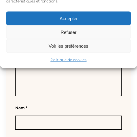
caractéristiques et fonctions.
Votre adresse e-mail ne sera pas publiée.
Les champs obligatoires sont indiqués avec
Accepter
*
Refuser
Votre avis
*
Voir les préférences
Politique de cookies
Nom
*