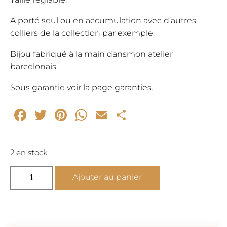
45,00€.
24,00€.
A porté seul ou en accumulation avec d’autres
colliers de la collection par exemple.
Bijou fabriqué à la main dansmon atelier
barcelonais.
Sous garantie voir la page garanties.
Facebook
Twitter
Pinterest
WhatsApp
Email
Partager
2 en stock
quantité
Ajouter au panier
de
Collier
SOLEIL
or