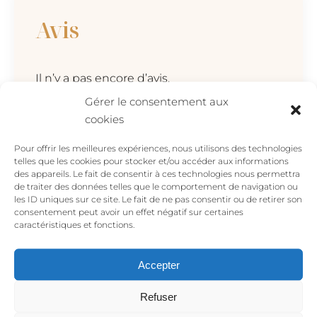
Avis
Il n’y a pas encore d’avis.
Gérer le consentement aux
Soyez le premier à laisser votre avis sur
cookies
“Collier SOLEIL or”
Votre adresse e-mail ne sera pas publiée.
Pour offrir les meilleures expériences, nous utilisons des technologies
Les champs obligatoires sont indiqués avec
telles que les cookies pour stocker et/ou accéder aux informations
des appareils. Le fait de consentir à ces technologies nous permettra
*
de traiter des données telles que le comportement de navigation ou
les ID uniques sur ce site. Le fait de ne pas consentir ou de retirer son
Votre avis
*
consentement peut avoir un effet négatif sur certaines
caractéristiques et fonctions.
Accepter
Refuser