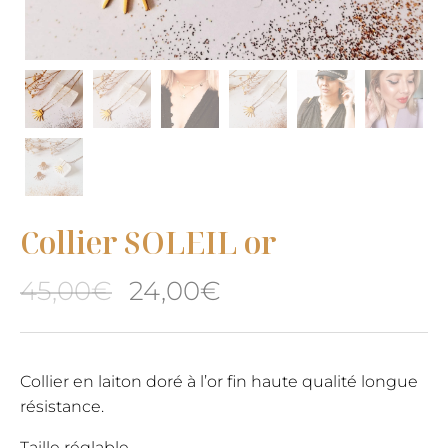
Collier SOLEIL or
Le
Le
45,00
€
24,00
€
prix
prix
initial
actuel
Collier en laiton doré à l’or fin haute qualité longue
résistance.
était :
est :
Taille réglable.