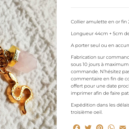
Collier amulette en or fin
Longueur 44cm + 5cm de 
A porter seul ou en accum
Fabrication sur commande
sous 10 jours à maximum 
commande. N’hésitez pas 
commentaire en fin de c
offert pour une date proch
imprimer afin de faire pa
Expédition dans les délai
troisième oeil.
Facebook
Twitter
Pinte
Wh