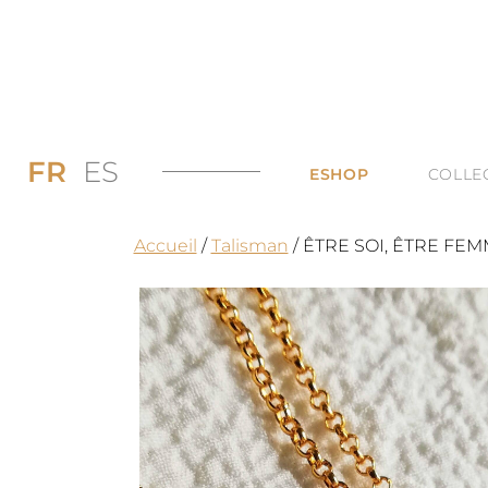
FR
ES
ESHOP
COLLE
PROMOS JUSQU’
DI
Accueil
/
Talisman
/ ÊTRE SOI, ÊTRE FEMME
LES BAGUES
DU
LES COLLIERS
BI
LES BOUCLES D’
TO
LES BRACELETS 
TOUTES LES CAT