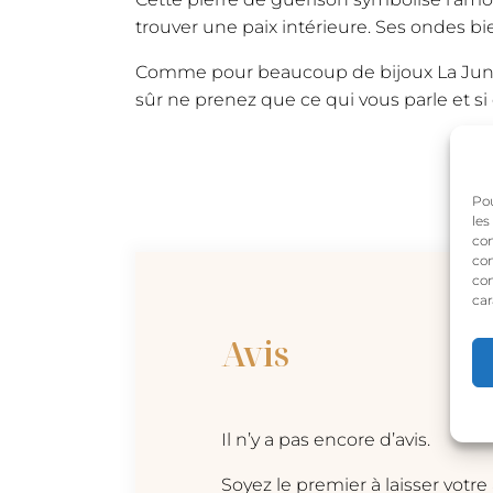
trouver une paix intérieure. Ses ondes b
Comme pour beaucoup de bijoux La Jungle,
sûr ne prenez que ce qui vous parle et s
Pou
les
con
com
con
car
Avis
Il n’y a pas encore d’avis.
Soyez le premier à laisser votr