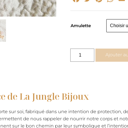
Amulette
quantité
Ajouter a
de
ÊTRE
SOI,
ÊTRE
FEMME
ce de La Jungle Bijoux
-
collier
amulette
orte sur soi, fabriqué dans une intention de protection, 
quartz
rmettent de nous rappeler de nourrir notre corps et notr
rose
nent sur le bon chemin par leur symbolique et l’intention 