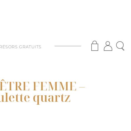
RÉSORS GRATUITS
S
ISANAT
 ÊTRE FEMME –
S
ulette quartz