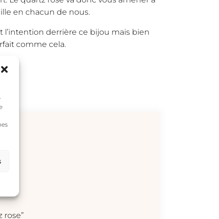
ille en chacun de nous.
’intention derrière ce bijou mais bien
rfait comme cela.
e
e
nes
s
z rose”