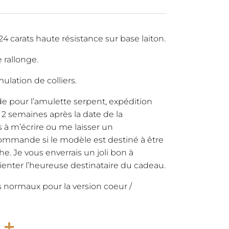
 24 carats haute résistance sur base laiton.
rallonge.
ulation de colliers.
 pour l’amulette serpent, expédition
2 semaines après la date de la
à m’écrire ou me laisser un
ommande si le modèle est destiné à être
e. Je vous enverrais un joli bon à
tienter l’heureuse destinataire du cadeau.
s normaux pour la version coeur /
rest
atsApp
Email
Partager