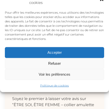
cookies
Comme pour beaucoup de bijoux La Jungle, je
souhaitais vous expliquer ma démarche créative et
Pour offrir les meilleures expériences, nous utilisons des technologies
l’intention derrière ce bijou mais bien sûr ne
telles que les cookies pour stocker et/ou accéder aux informations
des appareils. Le fait de consentir à ces technologies nous permettra
prenez que ce qui vous parle et si c’est
de traiter des données telles que le comportement de navigation ou
uniquement le design du bijou, c’est également
les ID uniques sur ce site. Le fait de ne pas consentir ou de retirer son
consentement peut avoir un effet négatif sur certaines
parfait comme cela.
caractéristiques et fonctions.
Accepter
Refuser
Avis
Voir les préférences
Politique de cookies
Il n’y a pas encore d’avis.
Soyez le premier à laisser votre avis sur
“ÊTRE SOI, ÊTRE FEMME – collier amulette