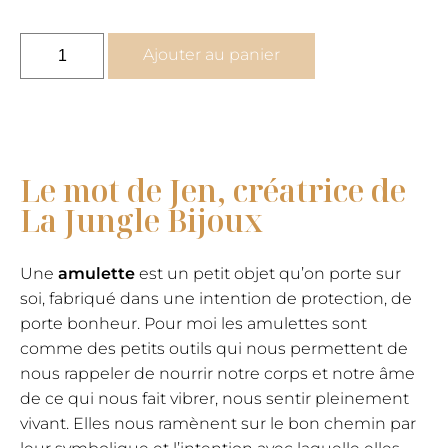
quantité
Ajouter au panier
de
ÊTRE
SOI,
ÊTRE
FEMME
Le mot de Jen, créatrice de
-
La Jungle Bijoux
collier
amulette
améthyste
Une
amulette
est un petit objet qu’on porte sur
soi, fabriqué dans une intention de protection, de
porte bonheur. Pour moi les amulettes sont
comme des petits outils qui nous permettent de
nous rappeler de nourrir notre corps et notre âme
de ce qui nous fait vibrer, nous sentir pleinement
vivant. Elles nous ramènent sur le bon chemin par