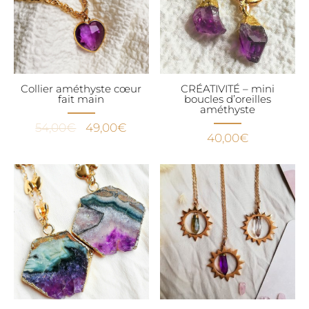
Collier améthyste cœur
CRÉATIVITÉ – mini
fait main
boucles d’oreilles
améthyste
Le
Le
54,00
€
49,00
€
40,00
€
prix
prix
initial
actuel
était :
est :
54,00€.
49,00€.