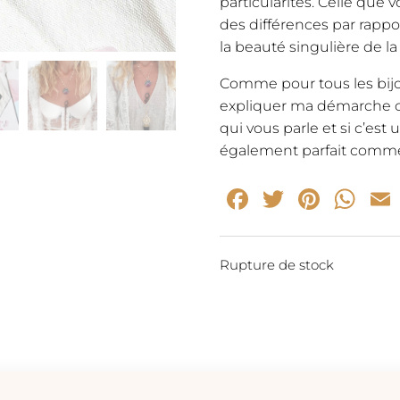
particularités. Celle que
des différences par rappor
la beauté singulière de l
Comme pour tous les bijou
expliquer ma démarche cr
qui vous parle et si c’est
également parfait comme
Facebook
Twitter
Pinte
Wh
Rupture de stock