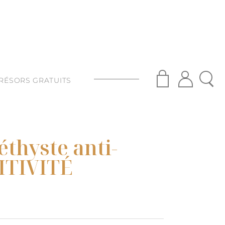
RÉSORS GRATUITS
S
ISANAT
éthyste anti-
S
SITIVITÉ