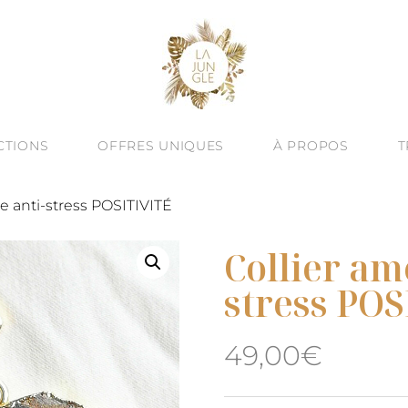
CTIONS
OFFRES UNIQUES
À PROPOS
T
À -60%
VINE ESSENCE : NOUVEAUTÉ D’ÉTÉ
CRÉATION SUR MESURE
QUÊTE DE SEN
e anti-stress POSITIVITÉ
ALITÉ : BIJOUX TEXTURÉS
ATELIERS BIJOUX À BARCELONE
HUMAIN & ART
Collier am
JOUX TALISMANS
ENGAGEMENT
stress PO
OREILLES
UTES LES COLLECTIONS
LE BLOG
49,00
€
& JONCS
ÉGORIES