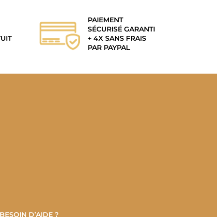
actuel
est :
PAIEMENT
.
49,00€.
SÉCURISÉ GARANTI
UIT
+ 4X SANS FRAIS
PAR PAYPAL
BESOIN D’AIDE ?