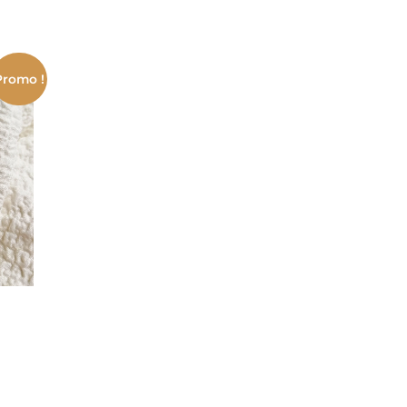
Promo !
Le
prix