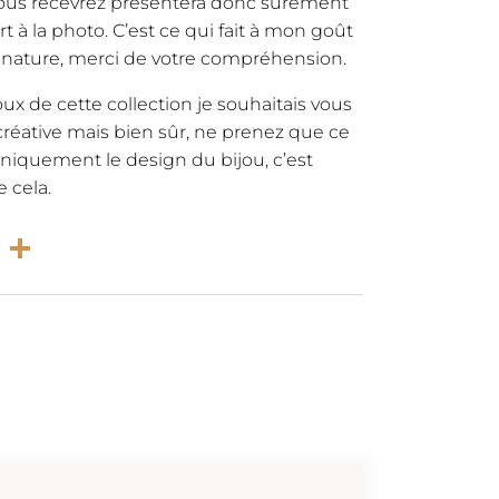
 vous recevrez présentera donc sûrement
t à la photo. C’est ce qui fait à mon goût
a nature, merci de votre compréhension.
x de cette collection je souhaitais vous
éative mais bien sûr, ne prenez que ce
 uniquement le design du bijou, c’est
 cela.
rest
atsApp
Email
Partager