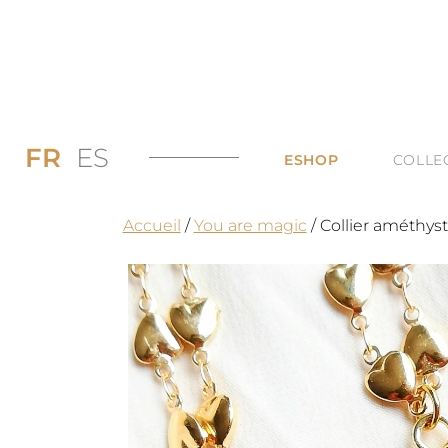
FR
ES
ESHOP
COLLE
PROMOS JUSQU’
DI
Accueil
/
You are magic
/ Collier améthyst
LES BAGUES
DU
LES COLLIERS
BI
LES BOUCLES D’
TO
LES BRACELETS 
TOUTES LES CAT