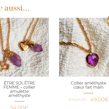
e aussi…
ÊTRE SOI, ÊTRE
Collier améthyste
FEMME – collier
cœur fait main
amulette
améthyste
Le
54,00
€
49,00
€
prix
54,00
€