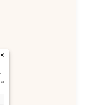
e
e
nes
s