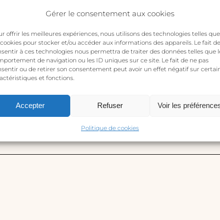
or
Gérer le consentement aux cookies
r offrir les meilleures expériences, nous utilisons des technologies telles que
 cookies pour stocker et/ou accéder aux informations des appareils. Le fait d
sentir à ces technologies nous permettra de traiter des données telles que l
portement de navigation ou les ID uniques sur ce site. Le fait de ne pas
sentir ou de retirer son consentement peut avoir un effet négatif sur certai
actéristiques et fonctions.
Accepter
Refuser
Voir les préférence
avis sur “FERN – collier or”
s publiée.
Les champs obligatoires sont indiqués avec
*
Politique de cookies