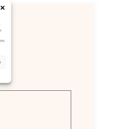
e
e
nes
s