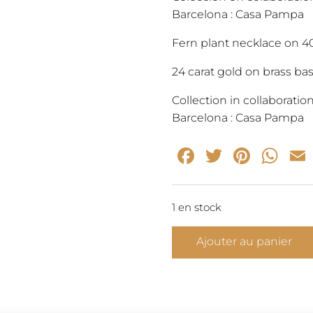
Barcelona : Casa Pampa
Fern plant necklace on 4
24 carat gold on brass bas
Collection in collaboratio
Barcelona : Casa Pampa
Facebook
Twitter
Pinte
Wh
1 en stock
quantité
Ajouter au panier
de
FERN
-
collier