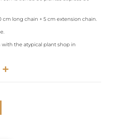
0 cm long chain + 5 cm extension chain.
e.
n with the atypical plant shop in
rest
atsApp
Email
Partager