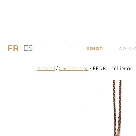
FR
ES
ESHOP
COLLE
PROMOS JUSQU’
DI
Accueil
/
Casa Pampa
/ FERN – collier or
LES BAGUES
DU
LES COLLIERS
BI
LES BOUCLES D’
TO
LES BRACELETS 
TOUTES LES CAT