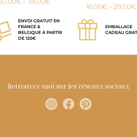
20,00
€
–
39,00
€
16,00
€
–
29,00
€
ENVOI GRATUIT EN
FRANCE &
EMBALLAGE
BELGIQUE À PARTIR
CADEAU GRAT
DE 120€
Retrouvez-moi sur les réseaux sociaux