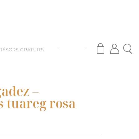
RÉSORS GRATUITS
S
ISANAT
gadez –
S
s tuareg rosa