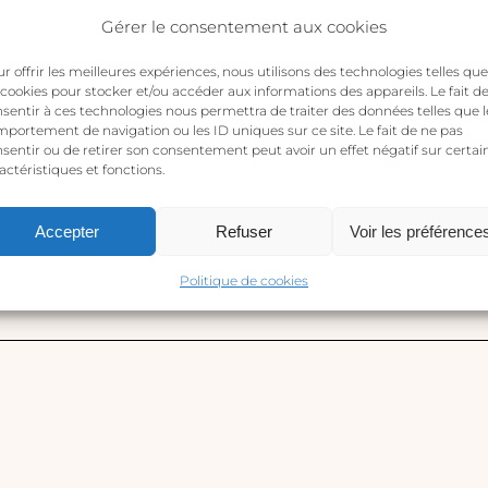
Gérer le consentement aux cookies
r offrir les meilleures expériences, nous utilisons des technologies telles que
 cookies pour stocker et/ou accéder aux informations des appareils. Le fait d
sentir à ces technologies nous permettra de traiter des données telles que l
portement de navigation ou les ID uniques sur ce site. Le fait de ne pas
sentir ou de retirer son consentement peut avoir un effet négatif sur certai
actéristiques et fonctions.
Accepter
Refuser
Voir les préférence
e avis sur “Cruz de Agadez – Pendientes tuareg rosa”
s publiée.
Les champs obligatoires sont indiqués avec
*
Politique de cookies