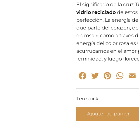
El significado de la cruz
vidrio reciclado
de estos
perfección. La energía de
que parte del corazón, de 
en rosa », como a través d
energía del color rosa es u
acurrucarnos en el amor 
feminidad, y luego florece
Facebook
Twitter
Pinte
Wh
1 en stock
quantité
Ajouter au panier
de
Cruz
de