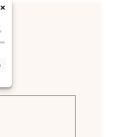
e
e
nes
s