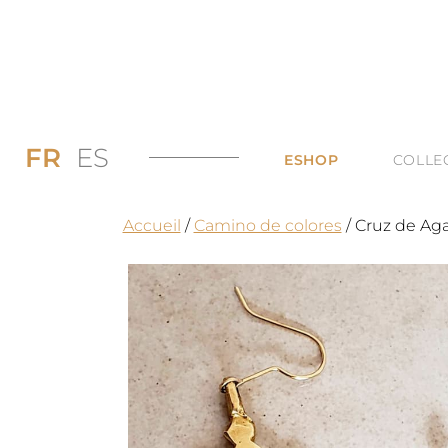
FR
ES
ESHOP
COLLE
PROMOS JUSQU’
DI
Accueil
/
Camino de colores
/ Cruz de Ag
LES BAGUES
DU
LES COLLIERS
BI
LES BOUCLES D’
TO
LES BRACELETS 
TOUTES LES CAT