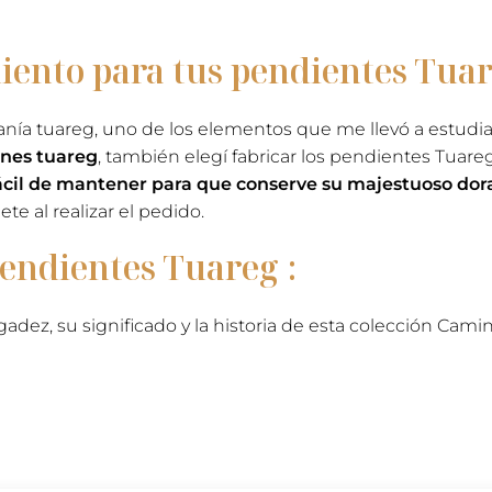
Agadez
-
ento para tus pendientes Tuar
Pendientes
tuareg
rosa
nía tuareg, uno de los elementos que me llevó a estudiar 
ones tuareg
, también elegí fabricar los pendientes Tuar
cil de mantener para que conserve su majestuoso dor
te al realizar el pedido.
pendientes Tuareg :
adez, su significado y la historia de esta colección Cam