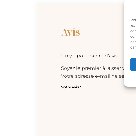
Pou
les
Avis
con
com
con
car
Il n’y a pas encore d’avis.
Soyez le premier à laisser votr
Votre adresse e-mail ne sera pa
Votre avis
*