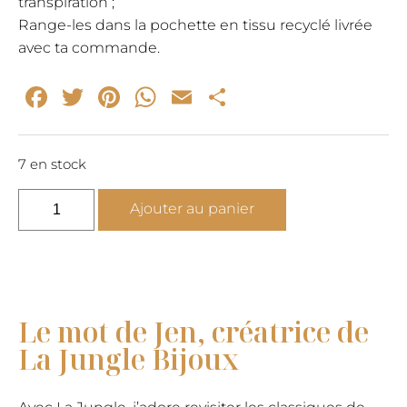
transpiration ;
Range-les dans la pochette en tissu recyclé livrée
avec ta commande.
Facebook
Twitter
Pinterest
WhatsApp
Email
Partager
7 en stock
quantité
Ajouter au panier
de
Minis
créoles
or
Les
Le mot de Jen, créatrice de
Parfaites
La Jungle Bijoux