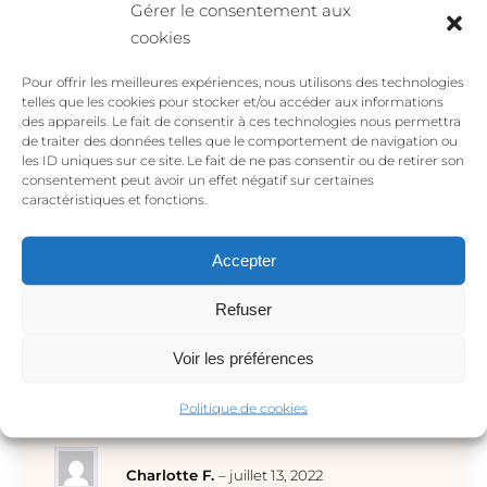
lumière à ton visage, qu’en accumulation. Si tu
Gérer le consentement aux
veux jouer avec le style maximaliste, tu peux aller
cookies
dans l’originalité avec les
boucles d’oreilles
Pour offrir les meilleures expériences, nous utilisons des technologies
coquillages
ou rester plus discrètes avec des
puces
telles que les cookies pour stocker et/ou accéder aux informations
d’oreilles en coeur
. Peu importe si tu choisis de
des appareils. Le fait de consentir à ces technologies nous permettra
faire des minis créoles en or Les Parfaites les stars
de traiter des données telles que le comportement de navigation ou
les ID uniques sur ce site. Le fait de ne pas consentir ou de retirer son
de tes accessoires ou non, elles sauront toujours
consentement peut avoir un effet négatif sur certaines
sublimer ta tenue qu’elle soit classique, ultra mode,
caractéristiques et fonctions.
ou rock.
Accepter
Refuser
Voir les préférences
Avis
Politique de cookies
Charlotte F.
–
juillet 13, 2022