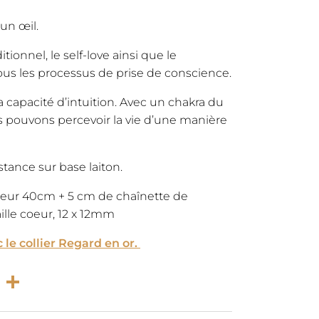
’un œil.
ionnel, le self-love ainsi que le
tous les processus de prise de conscience.
à la capacité d’intuition. Avec un chakra du
s pouvons percevoir la vie d’une manière
stance sur base laiton.
ueur 40cm + 5 cm de chaînette de
aille coeur, 12 x 12mm
 le collier Regard en or.
rest
atsApp
Email
Partager