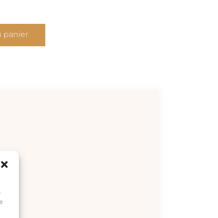
u panier
e
e