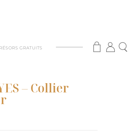
RÉSORS GRATUITS
S
ISANAT
ES – Collier
S
or