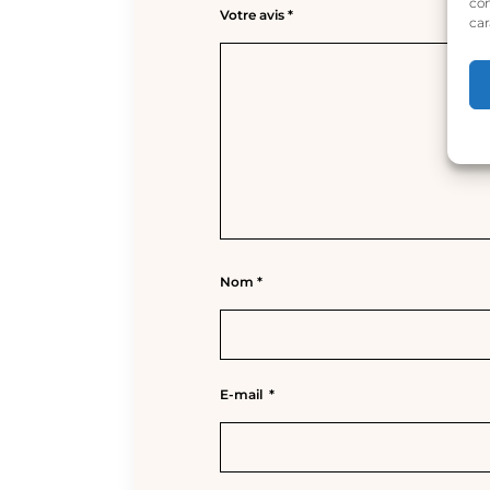
con
Votre avis
*
car
Nom
*
E-mail
*