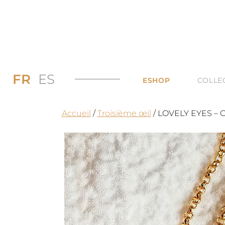
FR
ES
ESHOP
COLLE
PROMOS JUSQU’
DI
Accueil
/
Troisième œil
/ LOVELY EYES – Co
LES BAGUES
DU
LES COLLIERS
BI
LES BOUCLES D’
TO
LES BRACELETS 
TOUTES LES CAT