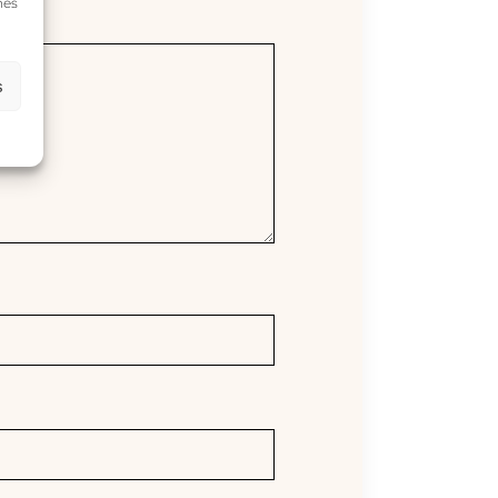
nes
s