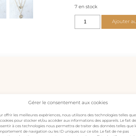
7 en stock
quantité
Ajouter a
de
LOVELY
EYES
-
Collier
cœur
œil
or
Gérer le consentement aux cookies
r offrir les meilleures expériences, nous utilisons des technologies telles que
 cookies pour stocker et/ou accéder aux informations des appareils. Le fait d
 avis sur “LOVELY EYES – Collier cœur œil or”
sentir à ces technologies nous permettra de traiter des données telles que l
s publiée.
Les champs obligatoires sont indiqués avec
*
portement de navigation ou les ID uniques sur ce site. Le fait de ne pas