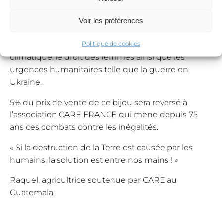
plus pauvres et les femmes sont en première ligne.
En achetant ce bijou, tu soutiens la création
Voir les préférences
artisanale ainsi qu’un métier de passion mais tu
Politique de cookies
soutiens aussi la lutte contre le réchauffement
climatique, le droit des femmes ainsi que les
urgences humanitaires telle que la guerre en
Ukraine.
5% du prix de vente de ce bijou sera reversé à
l’association CARE FRANCE qui mène depuis 75
ans ces combats contre les inégalités.
« Si la destruction de la Terre est causée par les
humains, la solution est entre nos mains ! »
Raquel, agricultrice soutenue par CARE au
Guatemala