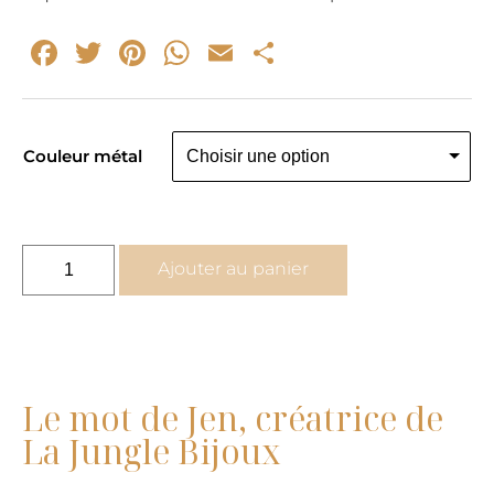
Facebook
Twitter
Pinterest
WhatsApp
Email
Partager
Couleur métal
quantité
Ajouter au panier
de
Bague
fine
rose
OR
Le mot de Jen, créatrice de
ou
La Jungle Bijoux
ARGENT