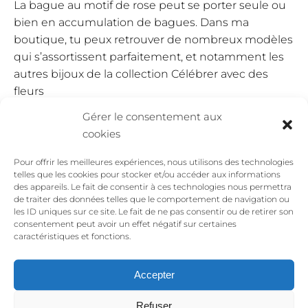
La bague au motif de rose peut se porter seule ou
bien en accumulation de bagues. Dans ma
boutique, tu peux retrouver de nombreux modèles
qui s’assortissent parfaitement, et notamment les
autres bijoux de la collection Célébrer avec des
fleurs
Gérer le consentement aux
Soutenez l’association CARE
cookies
France en achetant cette
bague
Pour offrir les meilleures expériences, nous utilisons des technologies
telles que les cookies pour stocker et/ou accéder aux informations
des appareils. Le fait de consentir à ces technologies nous permettra
de traiter des données telles que le comportement de navigation ou
Puisque les bijoux La Jungle sont inspirés de la
les ID uniques sur ce site. Le fait de ne pas consentir ou de retirer son
nature et de la femme, puisqu’ils invitent à se
consentement peut avoir un effet négatif sur certaines
caractéristiques et fonctions.
libérer des complexes, à prendre sa place, il me
tient à coeur d’agir ensemble aussi pour ceux qui
en ont le plus besoin.
Accepter
L’urgence climatique touche les populations les
Refuser