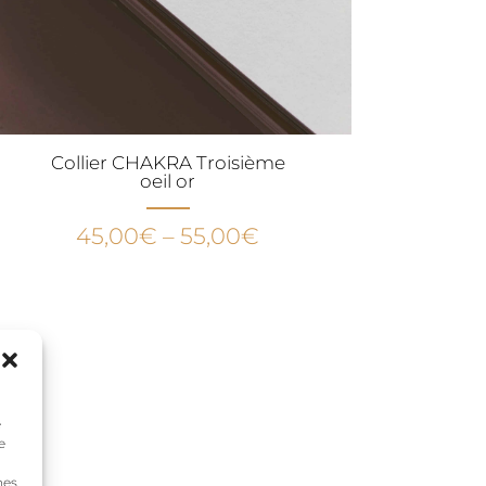
Collier CHAKRA Troisième
oeil or
45,00
€
–
55,00
€
e
e
nes