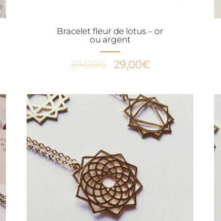
Bracelet fleur de lotus – or
ou argent
Le
Le
39,00
€
29,00
€
prix
prix
initial
actuel
était :
est :
39,00€.
29,00€.