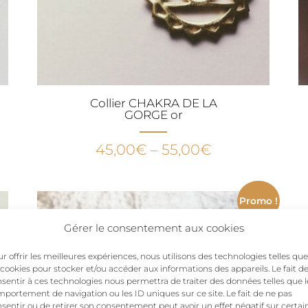
Collier CHAKRA DE LA
GORGE or
45,00
€
–
55,00
€
Promo !
Gérer le consentement aux cookies
r offrir les meilleures expériences, nous utilisons des technologies telles que
 cookies pour stocker et/ou accéder aux informations des appareils. Le fait d
sentir à ces technologies nous permettra de traiter des données telles que l
portement de navigation ou les ID uniques sur ce site. Le fait de ne pas
sentir ou de retirer son consentement peut avoir un effet négatif sur certai