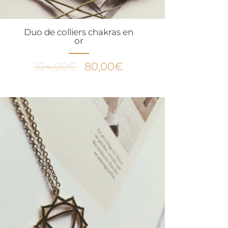
Duo de colliers chakras en
or
Le
Le
104,00
€
80,00
€
prix
prix
initial
actuel
était :
est :
104,00€.
80,00€.