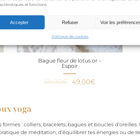
actéristiques et fonctions.
Accepter
Refuser
Voir les préférence
Politique de cookies
Bague fleur de lotus or –
Espoir
Le
Le
59,00
€
49,00
€
prix
prix
initial
actuel
était :
est :
joux yoga
59,00€.
49,00€.
formes : colliers, bracelets, bagues et boucles d’oreilles
ta pratique de méditation, d’équilibrer tes énergies ou de 