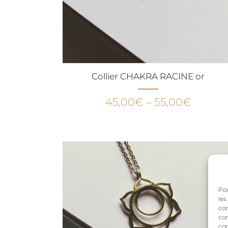
Collier CHAKRA RACINE or
45,00
€
–
55,00
€
Pou
les
con
com
con