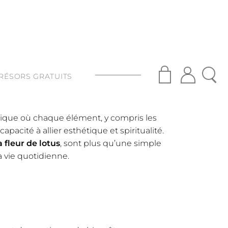
RÉSORS GRATUITS
S
stique où chaque élément, y compris les
ISANAT
apacité à allier esthétique et spiritualité.
 fleur de lotus
, sont plus qu’une simple
S
a vie quotidienne.