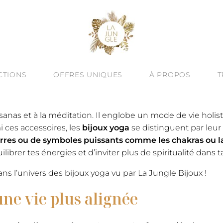
CTIONS
OFFRES UNIQUES
À PROPOS
T
À -60%
VINE ESSENCE : NOUVEAUTÉ D’ÉTÉ
CRÉATION SUR MESURE
QUÊTE DE SEN
anas et à la méditation. Il englobe un mode de vie holi
ALITÉ : BIJOUX TEXTURÉS
ATELIERS BIJOUX À BARCELONE
HUMAIN & ART
i ces accessoires, les
bijoux yoga
se distinguent par leur c
rres ou de symboles puissants comme les chakras ou la
JOUX TALISMANS
ENGAGEMENT
librer tes énergies et d’inviter plus de spiritualité dans t
OREILLES
UTES LES COLLECTIONS
LE BLOG
ns l’univers des bijoux yoga vu par La Jungle Bijoux !
& JONCS
ne vie plus alignée
ÉGORIES