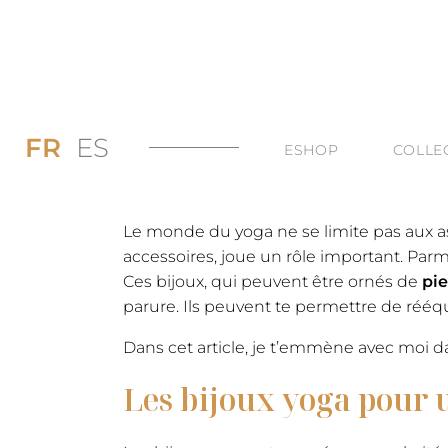
FR
ES
ESHOP
COLLE
PROMOS JUSQU’
DI
Le monde du yoga ne se limite pas aux as
LES BAGUES
DU
accessoires, joue un rôle important. Parm
Ces bijoux, qui peuvent être ornés de
pie
LES COLLIERS
BI
parure. Ils peuvent te permettre de rééqui
LES BOUCLES D’
TO
Dans cet article, je t’emmène avec moi da
LES BRACELETS 
Les bijoux yoga pour u
TOUTES LES CAT