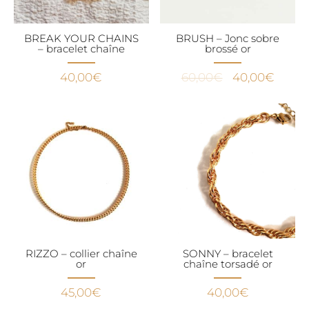
BREAK YOUR CHAINS
BRUSH – Jonc sobre
– bracelet chaîne
brossé or
Le
Le
40,00
€
60,00
€
40,00
€
prix
prix
initial
actuel
était :
est :
60,00€.
40,00
RIZZO – collier chaîne
SONNY – bracelet
or
chaîne torsadé or
45,00
€
40,00
€