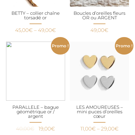
BETTY – collier chaîne
Boucles d’oreilles fleurs
torsadé or
OR ou ARGENT
45,00
€
–
49,00
€
49,00
€
Promo !
Promo !
PARALLELE – bague
LES AMOUREUSES –
géométrique or /
mini puces d’oreilles
argent
cœur
Le
Le
40,00
€
19,00
€
11,00
€
–
29,00
€