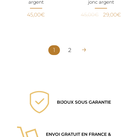
argent
jonc argent
Le
Le
45,00
€
45,00
€
29,00
€
prix
prix
initial
actuel
était :
est :
45,00€.
29,00
→
1
2
BIJOUX SOUS GARANTIE
ENVOI GRATUIT EN FRANCE &