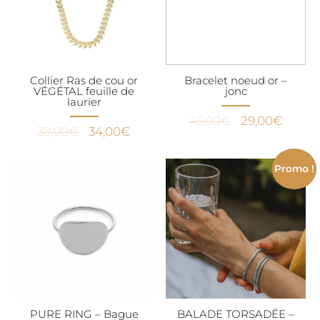
Collier Ras de cou or
Bracelet noeud or –
VÉGÉTAL feuille de
jonc
laurier
Le
Le
45,00
€
29,00
€
Le
Le
39,00
€
34,00
€
prix
prix
prix
prix
initial
actuel
initial
actuel
Promo !
était :
est :
était :
est :
45,00€.
29,00
39,00€.
34,00€.
PURE RING – Bague
BALADE TORSADÉE –