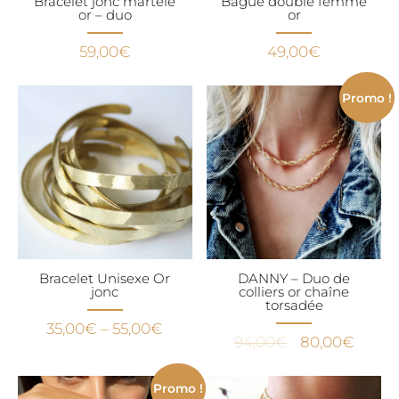
Bracelet jonc martelé
Bague double femme
or – duo
or
59,00
€
49,00
€
Promo !
Bracelet Unisexe Or
DANNY – Duo de
jonc
colliers or chaîne
torsadée
35,00
€
–
55,00
€
Le
Le
94,00
€
80,00
€
prix
prix
initial
actuel
Promo !