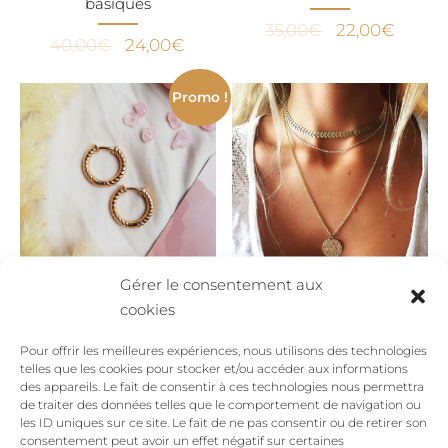
basiques
Le
Le
35,00
€
22,00
€
Le
Le
40,00
€
24,00
€
prix
prix
prix
prix
initial
actuel
initial
actuel
Promo !
était :
est :
était :
est :
35,00€.
22,00€
40,00€.
24,00€.
Gérer le consentement aux
Créoles torsadées
Collier médaille multi
cookies
Magic en or
rang Lola Moonrise en
or
Pour offrir les meilleures expériences, nous utilisons des technologies
Le
Le
49,00
€
40,00
€
telles que les cookies pour stocker et/ou accéder aux informations
54,00
€
prix
prix
des appareils. Le fait de consentir à ces technologies nous permettra
de traiter des données telles que le comportement de navigation ou
initial
actuel
les ID uniques sur ce site. Le fait de ne pas consentir ou de retirer son
Promo !
Promo !
était :
est :
consentement peut avoir un effet négatif sur certaines