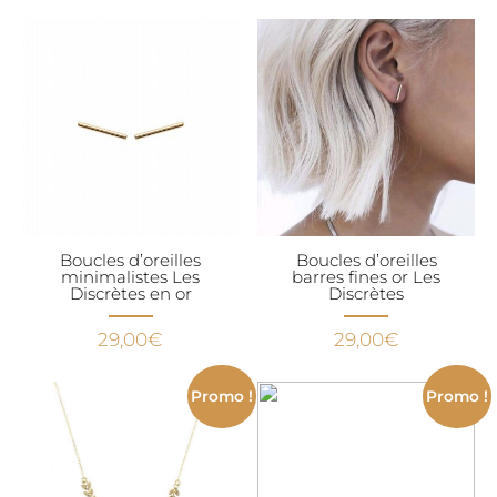
prix
prix
initial
actuel
était :
est :
40,00€.
19,00€.
Boucles d’oreilles
Boucles d’oreilles
minimalistes Les
barres fines or Les
Discrètes en or
Discrètes
29,00
€
29,00
€
Promo !
Promo !