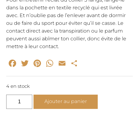
dans la pochette en textile recyclé qui est livrée
avec. Et n’oublie pas de l’enlever avant de dormir
ou de faire du sport pour éviter qu’il se casse. Le
contact direct avec la transpiration ou le parfum
peuvent aussi abîmer ton collier, donc évite de le
mettre à leur contact.
Facebook
Twitter
Pinterest
WhatsApp
Email
Partager
4 en stock
quantité
Ajouter au panier
de
Collier
médaille
multi
rang