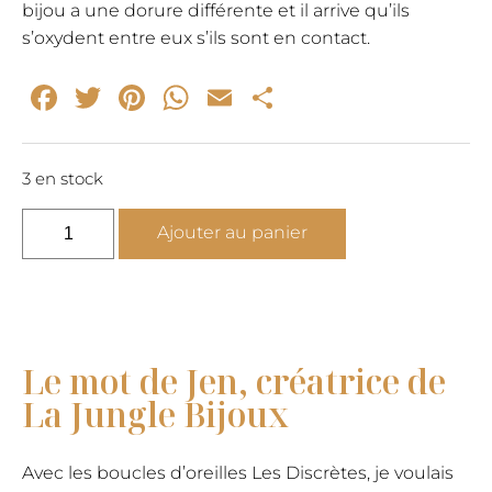
bijou a une dorure différente et il arrive qu’ils
s’oxydent entre eux s’ils sont en contact.
Facebook
Twitter
Pinterest
WhatsApp
Email
Partager
3 en stock
quantité
Ajouter au panier
de
Boucles
d’oreilles
barres
fines
Le mot de Jen, créatrice de
or
La Jungle Bijoux
Les
Discrètes
Avec les boucles d’oreilles Les Discrètes, je voulais