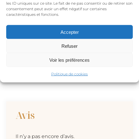
les ID uniques sur ce site. Le fait de ne pas consentir ou de retirer son
parfaitement avec tes looks monochromes qu’ils
consentement peut avoir un effet négatif sur certaines
soient de couleurs neutres ou plus vives. Elles sont
caractéristiques et fonctions.
parfaites en accumulation de bijoux avec des
créoles fines par exemple ou d’autres puces
Accepter
d’oreilles.. N’hésite pas à associer tes boucles
d’oreilles barres fines or or à d’autres bijoux discrets,
Refuser
comme la
bague Pure Ring en or
, le
collier chaîne
Voir les préférences
Rizzo en or
, ou encore le
bracelet chaîne serpent
Mondrian
, pour un look plus travaillé.
Politique de cookies
Avis
Il n’y a pas encore d’avis.