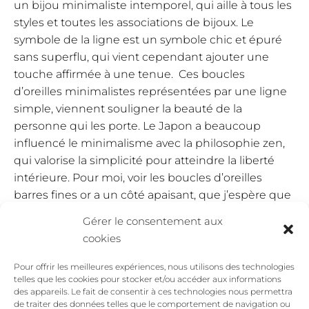
un bijou minimaliste intemporel, qui aille à tous les
styles et toutes les associations de bijoux. Le
symbole de la ligne est un symbole chic et épuré
sans superflu, qui vient cependant ajouter une
touche affirmée à une tenue. Ces boucles
d’oreilles minimalistes représentées par une ligne
simple, viennent souligner la beauté de la
personne qui les porte. Le Japon a beaucoup
influencé le minimalisme avec la philosophie zen,
qui valorise la simplicité pour atteindre la liberté
intérieure. Pour moi, voir les boucles d’oreilles
barres fines or a un côté apaisant, que j’espère que
tu retrouveras aussi.
Gérer le consentement aux
cookies
Comment porter les boucles
d’oreilles barres fines or
Pour offrir les meilleures expériences, nous utilisons des technologies
telles que les cookies pour stocker et/ou accéder aux informations
des appareils. Le fait de consentir à ces technologies nous permettra
Les boucles d’oreilles Les Discrètes vont
de traiter des données telles que le comportement de navigation ou