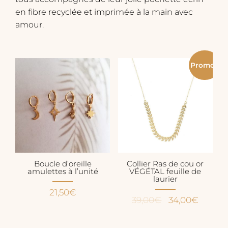
en fibre recyclée et imprimée à la main avec
amour.
Promo !
Boucle d’oreille
Collier Ras de cou or
amulettes à l’unité
VÉGÉTAL feuille de
laurier
21,50
€
Le
Le
39,00
€
34,00
€
prix
prix
initial
actuel