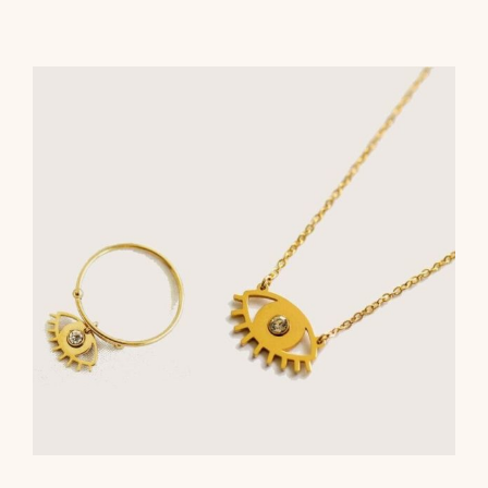
était :
est :
39,00€.
34,00€