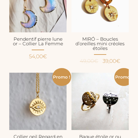
Pendentif pierre lune
MIRÓ – Boucles
or – Collier La Femme
d’oreilles mini créoles
étoiles
54,00
€
Le
Le
49,00
€
39,00
€
prix
prix
initial
actuel
Promo !
Promo !
était :
est :
49,00€.
39,00€
Collier oeil Regard en
Bague étoile or ou