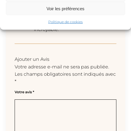
J’ai choisi de graver trois initiales,
Voir les préférences
je suis ravie du résultat! La
gravure est superbe et la bague
Politique de cookies
incroyable.
Ajouter un Avis
Votre adresse e-mail ne sera pas publiée.
Les champs obligatoires sont indiqués avec
*
Votre avis
*