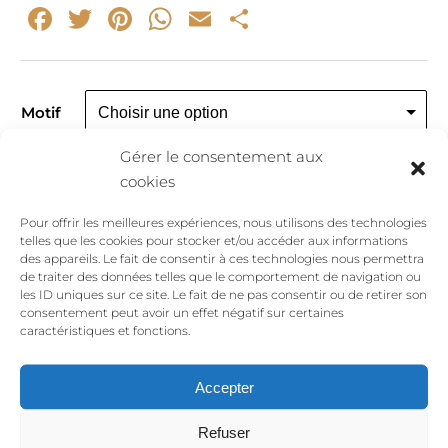
Facebook
Twitter
Pinterest
WhatsApp
Email
Partager
Motif
Gérer le consentement aux
cookies
quantité
Ajouter au panier
Pour offrir les meilleures expériences, nous utilisons des technologies
de
telles que les cookies pour stocker et/ou accéder aux informations
Bague
des appareils. Le fait de consentir à ces technologies nous permettra
de traiter des données telles que le comportement de navigation ou
martelée
les ID uniques sur ce site. Le fait de ne pas consentir ou de retirer son
gravure
consentement peut avoir un effet négatif sur certaines
personnalisable
caractéristiques et fonctions.
Avis
Accepter
Refuser
Enora
(client confirmé)
–
avril 20, 2024