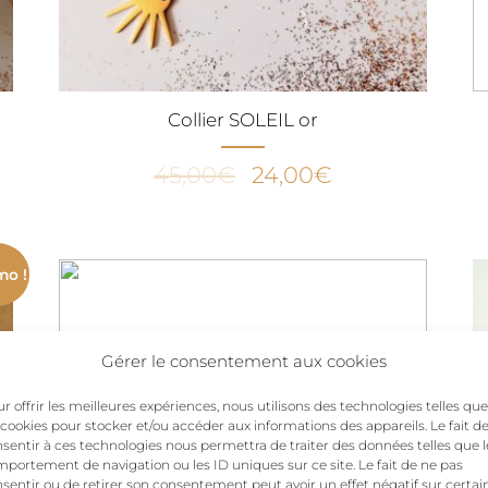
Collier SOLEIL or
Le
Le
45,00
€
24,00
€
prix
prix
initial
actuel
était :
est :
mo !
45,00€.
24,00€.
Gérer le consentement aux cookies
r offrir les meilleures expériences, nous utilisons des technologies telles que
 cookies pour stocker et/ou accéder aux informations des appareils. Le fait d
sentir à ces technologies nous permettra de traiter des données telles que l
portement de navigation ou les ID uniques sur ce site. Le fait de ne pas
sentir ou de retirer son consentement peut avoir un effet négatif sur certai