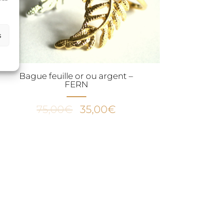
s
Bague feuille or ou argent –
FERN
Le
Le
75,00
€
35,00
€
prix
prix
initial
actuel
était :
est :
75,00€.
35,00€.