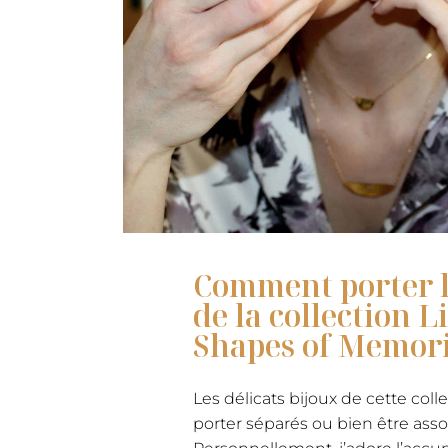
Comment porter l
de la collection Li
Shapes of Memori
Les délicats bijoux de cette col
porter séparés ou bien être assor