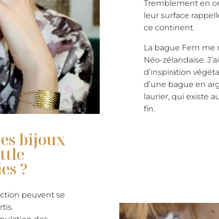
Tremblement en or
leur surface rappel
ce continent.
La bague Fern me ra
Néo-zélandaise. J’a
d’inspiration végétal
d’une bague en arge
laurier, qui existe 
fin.
es bijoux
ttle
es ?
lection peuvent se
tis.