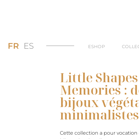
FR
ES
ESHOP
COLLE
PROMOS JUSQU’
DI
Little Shapes
LES BAGUES
DU
Memories : d
LES COLLIERS
BI
bijoux végét
LES BOUCLES D’
TO
minimalistes
LES BRACELETS 
TOUTES LES CAT
Cette collection a pour vocatio