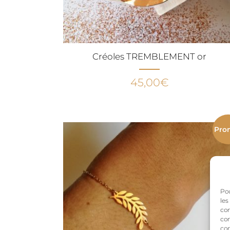
Créoles TREMBLEMENT or
45,00
€
Pro
Pou
les
con
com
con