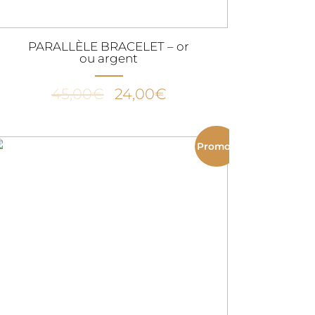
PARALLÈLE BRACELET – or
ou argent
Le
Le
45,00
€
24,00
€
prix
prix
initial
actuel
était :
est :
Promo !
45,00€.
24,00€.