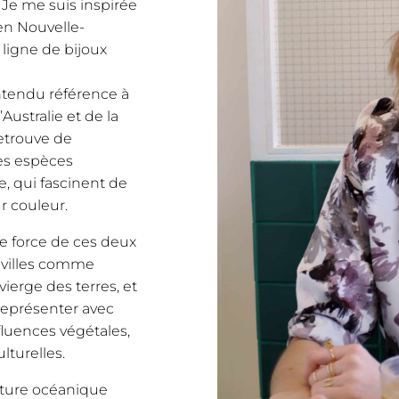
 Je me suis inspirée
en Nouvelle-
ligne de bijoux
ntendu référence à
Australie et de la
retrouve de
es espèces
 qui fascinent de
r couleur.
e force de ces deux
 villes comme
ierge des terres, et
 représenter avec
fluences végétales,
lturelles.
lture océanique