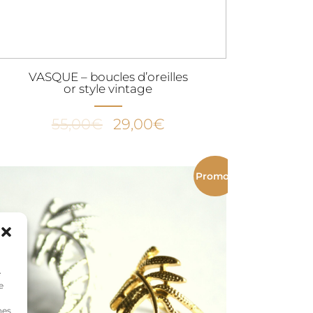
VASQUE – boucles d’oreilles
or style vintage
Le
Le
55,00
€
29,00
€
prix
prix
initial
actuel
était :
est :
Promo !
55,00€.
29,00€.
e
e
nes