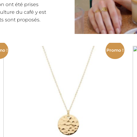
on ont été prises
culture du café y est
s sont proposés.
mo !
Promo !