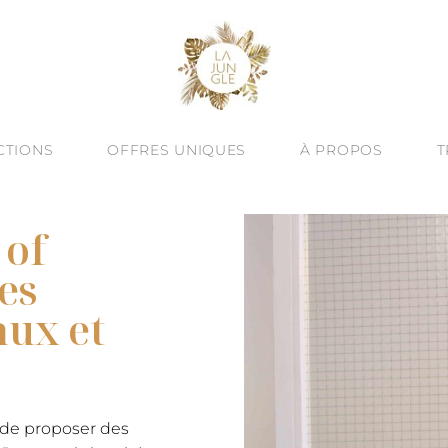
CTIONS
OFFRES UNIQUES
À PROPOS
T
À -60%
VINE ESSENCE : NOUVEAUTÉ D’ÉTÉ
CRÉATION SUR MESURE
QUÊTE DE SEN
 of
ALITÉ : BIJOUX TEXTURÉS
ATELIERS BIJOUX À BARCELONE
HUMAIN & ART
es
JOUX TALISMANS
ENGAGEMENT
aux et
OREILLES
UTES LES COLLECTIONS
LE BLOG
& JONCS
ÉGORIES
n de proposer des