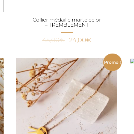
Collier médaille martelée or
– TREMBLEMENT
Le
Le
45,00
€
24,00
€
prix
prix
initial
actuel
était :
est :
Promo !
45,00€.
24,00€.