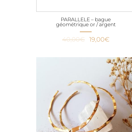
PARALLELE – bague
géométrique or / argent
Le
Le
40,00
€
19,00
€
prix
prix
initial
actuel
était :
est :
40,00€.
19,00€.