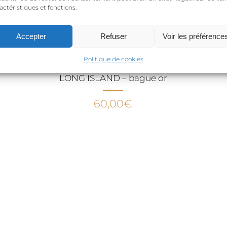
actéristiques et fonctions.
Accepter
Refuser
Voir les préférence
Politique de cookies
LONG ISLAND – bague or
60,00
€
.