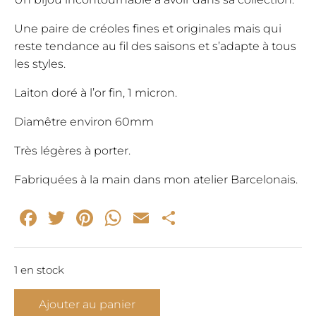
Une paire de créoles fines et originales mais qui
reste tendance au fil des saisons et s’adapte à tous
les styles.
Laiton doré à l’or fin, 1 micron.
Diamêtre environ 60mm
Très légères à porter.
Fabriquées à la main dans mon atelier Barcelonais.
Facebook
Twitter
Pinterest
WhatsApp
Email
Partager
1 en stock
quantité
Ajouter au panier
de