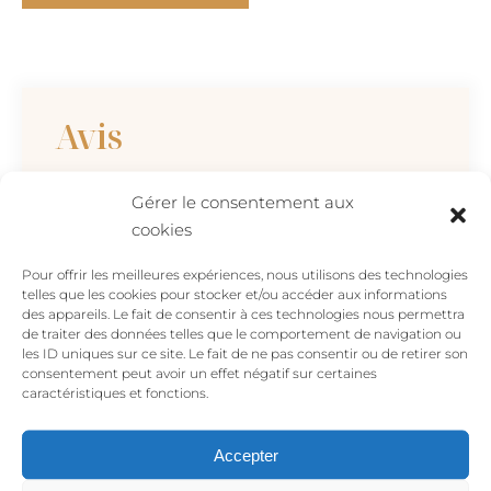
Créoles
TREMBLEMENT
or
Avis
Gérer le consentement aux
Il n’y a pas encore d’avis.
cookies
Soyez le premier à laisser votre avis sur
Pour offrir les meilleures expériences, nous utilisons des technologies
“Créoles TREMBLEMENT or”
telles que les cookies pour stocker et/ou accéder aux informations
Votre adresse e-mail ne sera pas publiée.
des appareils. Le fait de consentir à ces technologies nous permettra
de traiter des données telles que le comportement de navigation ou
Les champs obligatoires sont indiqués avec
les ID uniques sur ce site. Le fait de ne pas consentir ou de retirer son
*
consentement peut avoir un effet négatif sur certaines
caractéristiques et fonctions.
Votre avis
*
Accepter