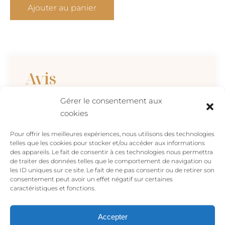
quantité
Ajouter au panier
de
Collier
triangle
géométrique
brossé
Avis
Gérer le consentement aux
Il n’y a pas encore d’avis.
cookies
Soyez le premier à laisser votre avis sur
Pour offrir les meilleures expériences, nous utilisons des technologies
telles que les cookies pour stocker et/ou accéder aux informations
“Collier triangle géométrique brossé”
des appareils. Le fait de consentir à ces technologies nous permettra
Votre adresse e-mail ne sera pas publiée.
de traiter des données telles que le comportement de navigation ou
les ID uniques sur ce site. Le fait de ne pas consentir ou de retirer son
Les champs obligatoires sont indiqués avec
consentement peut avoir un effet négatif sur certaines
*
caractéristiques et fonctions.
Votre avis
*
Accepter