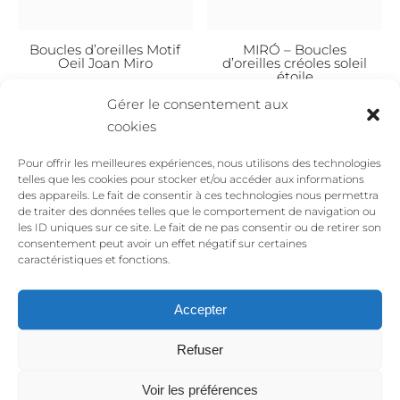
Boucles d’oreilles Motif
MIRÓ – Boucles
Oeil Joan Miro
d’oreilles créoles soleil
étoile
Le
Le
49,00
€
45,00
€
Gérer le consentement aux
Le
Le
49,00
€
34,00
€
prix
prix
cookies
prix
prix
initial
actuel
initial
actuel
Promo !
Promo !
Pour offrir les meilleures expériences, nous utilisons des technologies
était :
est :
était :
est :
telles que les cookies pour stocker et/ou accéder aux informations
49,00€.
45,00€.
des appareils. Le fait de consentir à ces technologies nous permettra
49,00€.
34,00
de traiter des données telles que le comportement de navigation ou
les ID uniques sur ce site. Le fait de ne pas consentir ou de retirer son
consentement peut avoir un effet négatif sur certaines
caractéristiques et fonctions.
Accepter
MIRÓ – Boucles
MIRÓ – Collier soleil
Refuser
d’oreilles mini créoles
étoile or OU ARGENT
étoiles
Voir les préférences
Le
Le
39,00
€
24,00
€