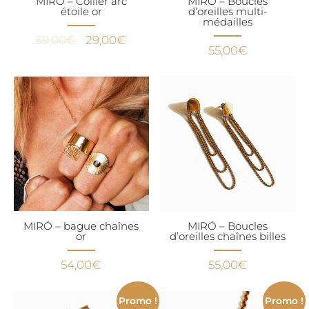
MIRÓ – Collier arc
MIRÓ – Boucles
étoile or
d’oreilles multi-
médailles
Le
Le
59,00
€
29,00
€
55,00
€
prix
prix
initial
actuel
était :
est :
59,00€.
29,00€.
MIRÓ – bague chaînes
MIRÓ – Boucles
or
d’oreilles chaînes billes
54,00
€
55,00
€
Promo !
Promo !