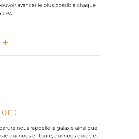
pouvoir avancer le plus possible chaque
itive.
rest
atsApp
Email
Partager
or :
 parure nous rappelle la galaxie ainsi que
galaxie qui nous entoure, qui nous guide et