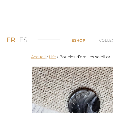
FR
ES
ESHOP
COLLE
PROMOS JUSQU’
DI
Accueil
/
Life
/ Boucles d’oreilles soleil o
LES BAGUES
DU
LES COLLIERS
BI
LES BOUCLES D’
TO
LES BRACELETS 
TOUTES LES CAT