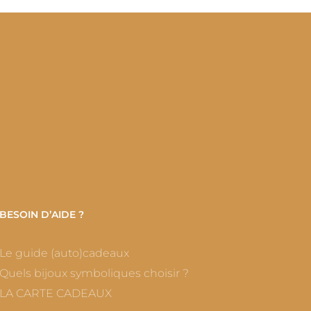
BESOIN D’AIDE ?
Le guide (auto)cadeaux
Quels bijoux symboliques choisir ?
LA CARTE CADEAUX