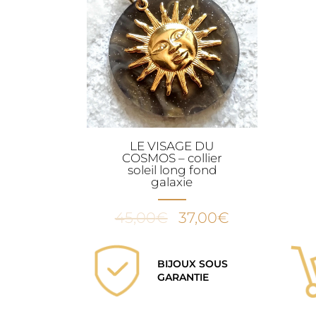
LE VISAGE DU
COSMOS – collier
soleil long fond
galaxie
Le
Le
45,00
€
37,00
€
prix
prix
initial
actuel
BIJOUX SOUS
était :
est :
GARANTIE
45,00€.
37,00€.