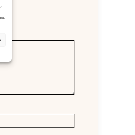
e
e
nes
s