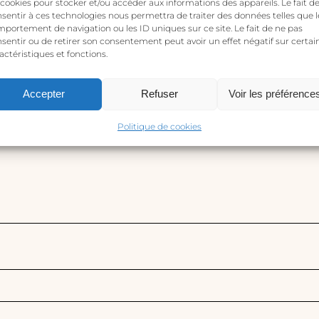
 cookies pour stocker et/ou accéder aux informations des appareils. Le fait d
sentir à ces technologies nous permettra de traiter des données telles que l
portement de navigation ou les ID uniques sur ce site. Le fait de ne pas
 avis sur “Boucles d’oreilles soleil or – Visage du cosmos”
sentir ou de retirer son consentement peut avoir un effet négatif sur certai
s publiée.
Les champs obligatoires sont indiqués avec
*
actéristiques et fonctions.
Accepter
Refuser
Voir les préférence
Politique de cookies