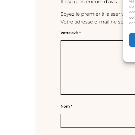
les
Il n’y a pas encore d’avis.
con
com
Soyez le premier à laisser votre
con
Votre adresse e-mail ne sera pa
car
Votre avis
*
Nom
*