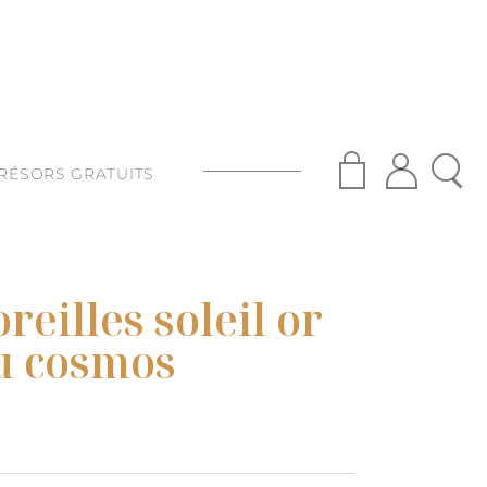
RÉSORS GRATUITS
S
ISANAT
reilles soleil or
S
du cosmos