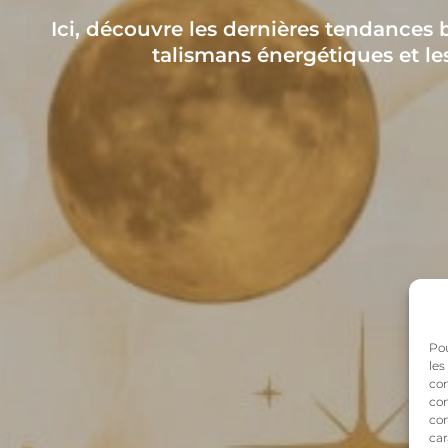
Ici, découvre les dernières tendances b
talismans énergétiques et les
Pou
les
con
com
con
car