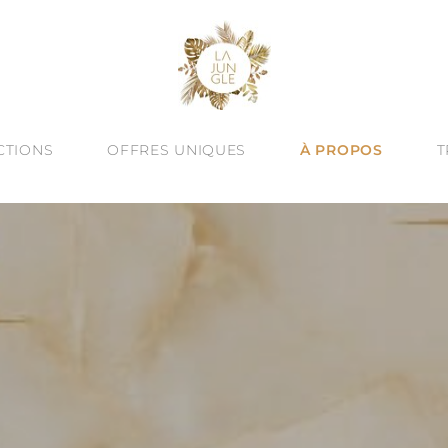
CTIONS
OFFRES UNIQUES
À PROPOS
T
À -60%
VINE ESSENCE : NOUVEAUTÉ D’ÉTÉ
CRÉATION SUR MESURE
QUÊTE DE SEN
ALITÉ : BIJOUX TEXTURÉS
ATELIERS BIJOUX À BARCELONE
HUMAIN & ART
JOUX TALISMANS
ENGAGEMENT
OREILLES
UTES LES COLLECTIONS
LE BLOG
& JONCS
ÉGORIES