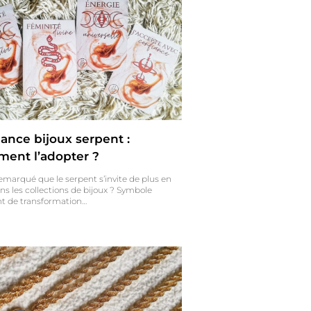
ance bijoux serpent :
ent l’adopter ?
emarqué que le serpent s’invite de plus en
ns les collections de bijoux ? Symbole
nt de transformation…