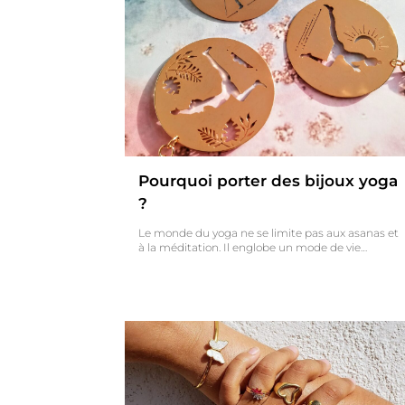
Pourquoi porter des bijoux yoga
?
Le monde du yoga ne se limite pas aux asanas et
à la méditation. Il englobe un mode de vie…