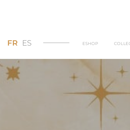
FR
ES
ESHOP
COLLE
PROMOS JUSQU’
DI
LES BAGUES
DU
LES COLLIERS
BI
LES BOUCLES D’
TO
LES BRACELETS 
TOUTES LES CAT