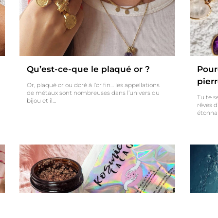
Qu’est-ce-que le plaqué or ?
Pour
pierr
Or, plaqué or ou doré à l’or fin… les appellations
de métaux sont nombreuses dans l’univers du
Tu te s
bijou et il…
rêves d
étonna