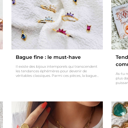
Bague fine : le must-have
Tend
comm
Il existe des bijoux intemporels qui transcendent
les tendances éphémères pour devenir de
As-tu r
véritables classiques. Parmi ces pièces, la bague…
plus da
puissa