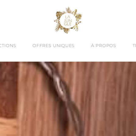
CTIONS
OFFRES UNIQUES
À PROPOS
T
À -60%
VINE ESSENCE : NOUVEAUTÉ D’ÉTÉ
CRÉATION SUR MESURE
QUÊTE DE SEN
ALITÉ : BIJOUX TEXTURÉS
ATELIERS BIJOUX À BARCELONE
HUMAIN & ART
JOUX TALISMANS
ENGAGEMENT
OREILLES
UTES LES COLLECTIONS
LE BLOG
& JONCS
ÉGORIES