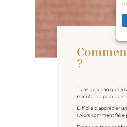
car
Comment 
?
Tu as déjà paniqué à l
minute, de peur de n’a
Difficile d’apprécier 
! Alors comment faire
Découvre mon guide ul