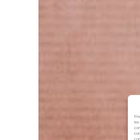
Pou
les
con
com
con