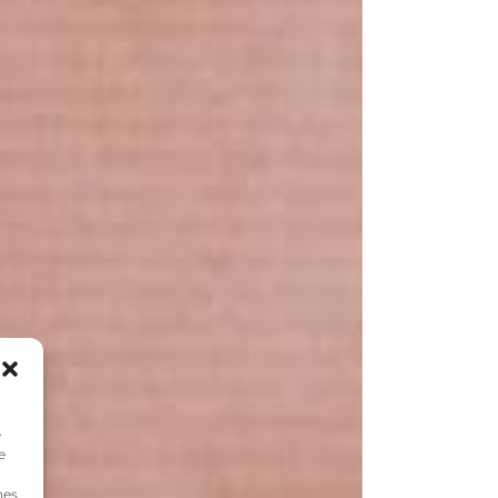
e
e
nes