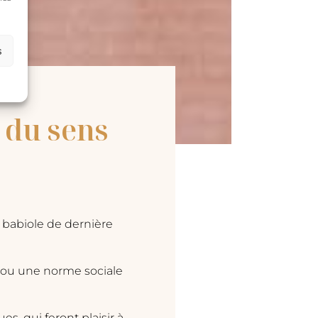
s
 du sens
e babiole de dernière
on ou une norme sociale
, qui feront plaisir à