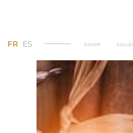
FR
ES
ESHOP
COLLE
PROMOS JUSQU’
DI
LES BAGUES
DU
LES COLLIERS
BI
LES BOUCLES D’
TO
LES BRACELETS 
TOUTES LES CAT