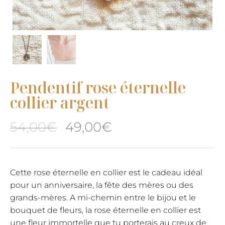
Pendentif rose éternelle
collier argent
Le
Le
54,00
€
49,00
€
prix
prix
initial
actuel
Cette rose éternelle en collier est le cadeau idéal
pour un anniversaire, la fête des mères ou des
était :
est :
grands-mères. A mi-chemin entre le bijou et le
54,00€.
49,00€.
bouquet de fleurs, la rose éternelle en collier est
une fleur immortelle que tu porterais au creux de