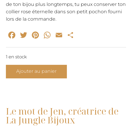
de ton bijou plus longtemps, tu peux conserver ton
collier rose éternelle dans son petit pochon fourni
lors de la commande.
Facebook
Twitter
Pinterest
WhatsApp
Email
Partager
1 en stock
quantité
Ajouter au panier
de
Pendentif
rose
éternelle
collier
Le mot de Jen, créatrice de
argent
La Jungle Bijoux