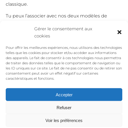
classique.
Tu peux l’associer avec nos deux modèles de
bague rose (simple ou trio) et nos puces d’oreilles
Gérer le consentement aux
rose de la même collection “Célébrer avec des
cookies
fleurs” pour un ensemble chic !
Pour offrir les meilleures expériences, nous utilisons des technologies
Faites un achat solidaire
telles que les cookies pour stocker et/ou accéder aux informations
des appareils. Le fait de consentir à ces technologies nous permettra
de traiter des données telles que le comportement de navigation ou
Les bijoux La Jungle sont inspirés de la nature et
les ID uniques sur ce site. Le fait de ne pas consentir ou de retirer son
consentement peut avoir un effet négatif sur certaines
de la femme, et invitent à se libérer des complexes,
caractéristiques et fonctions.
à prendre sa place, et à d’agir ensemble pour ceux
qui en ont le plus besoin.
Accepter
En achetant ce bijou tu soutiens la création
Refuser
artisanale ainsi qu’un métier de passion mais tu
aides aussi à agir pour la lutte contre le
Voir les préférences
réchauffement climatique, le droit des femmes