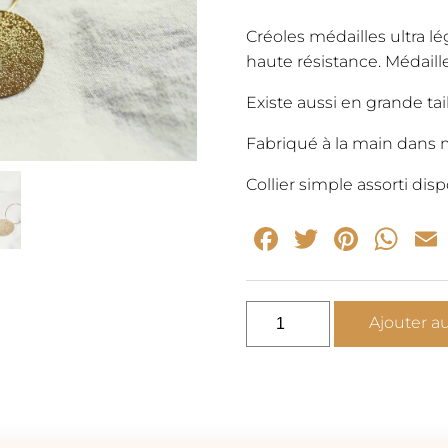
initia
Créoles médailles ultra lé
haute résistance. Médaille
était 
Existe aussi en grande tail
40,0
Fabriqué à la main dans m
Collier simple assorti disp
Facebook
Twitter
Pinte
Wh
quantité
Ajouter a
de
Monet
-
Créoles
médailles