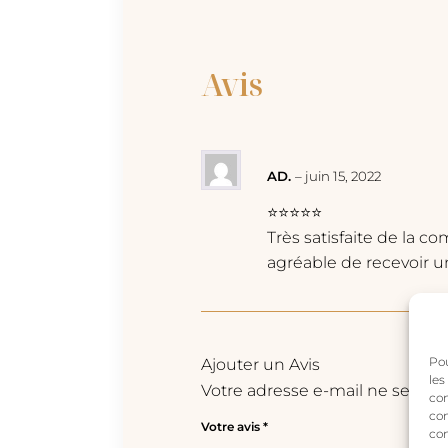
Avis
AD.
–
juin 15, 2022
⭐⭐⭐⭐⭐
Très satisfaite de la c
agréable de recevoir u
Pou
Ajouter un Avis
les
Votre adresse e-mail ne sera pa
con
com
Votre avis
*
con