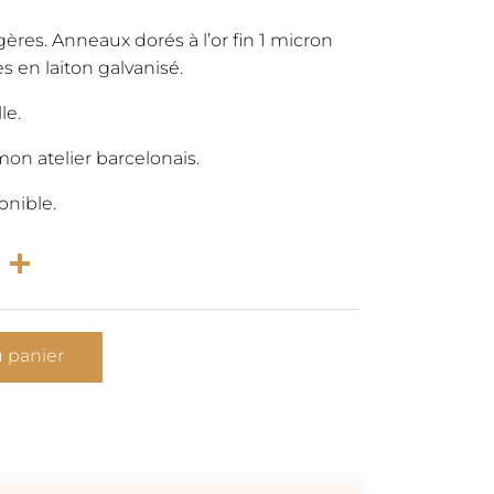
l
actuel
gères. Anneaux dorés à l’or fin 1 micron
s en laiton galvanisé.
:
est :
le.
0€.
35,00€.
on atelier barcelonais.
onible.
rest
atsApp
Email
Partager
u panier