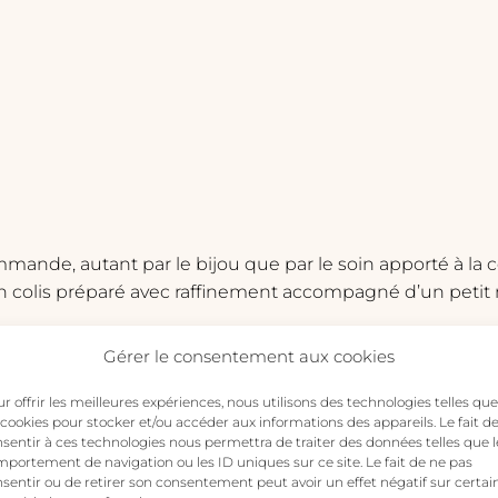
taille
moyenne
ommande, autant par le bijou que par le soin apporté à la
n colis préparé avec raffinement accompagné d’un petit
Gérer le consentement aux cookies
r offrir les meilleures expériences, nous utilisons des technologies telles que
 cookies pour stocker et/ou accéder aux informations des appareils. Le fait d
s publiée.
Les champs obligatoires sont indiqués avec
*
sentir à ces technologies nous permettra de traiter des données telles que l
portement de navigation ou les ID uniques sur ce site. Le fait de ne pas
sentir ou de retirer son consentement peut avoir un effet négatif sur certai