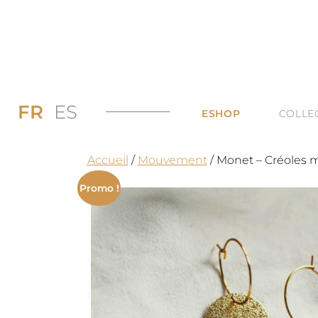
FR
ES
ESHOP
COLLE
PROMOS JUSQU’
DI
Accueil
/
Mouvement
/ Monet – Créoles m
LES BAGUES
DU
Promo !
LES COLLIERS
BI
LES BOUCLES D’
TO
LES BRACELETS 
TOUTES LES CAT