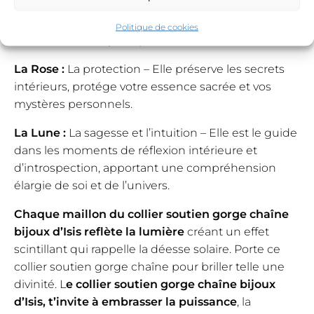
lumière intérieure qui éclaire votre chemin et
illumine votre existence, vous permettant de
Politique de cookies
manifester votre plein potentiel.
La Rose :
La protection – Elle préserve les secrets
intérieurs, protége votre essence sacrée et vos
mystères personnels.
La Lune :
La sagesse et l’intuition – Elle est le guide
dans les moments de réflexion intérieure et
d’introspection, apportant une compréhension
élargie de soi et de l’univers.
Chaque maillon du collier soutien gorge chaîne
bijoux d’Isis reflète la lumière
créant un effet
scintillant qui rappelle la déesse solaire. Porte ce
collier soutien gorge chaîne pour briller telle une
divinité. L
e collier soutien gorge chaîne bijoux
d’Isis, t’invite à
embrasser la puissance
, la