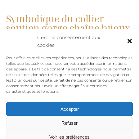
gorge
chaîne
Symbolique du collier
bijoux
soutien gorge chaîne bijoux
d'Isis
d’Isis :
Gérer le consentement aux
cookies
Le
collier soutien gorge chaîne bijoux
réuni au
Pour offrir les meilleures expériences, nous utilisons des technologies
creux de votre buste, les symboles d’Isis. En portant
telles que les cookies pour stocker et/ou accéder aux informations
ce collier, vous embrassez une riche symbolique
des appareils. Le fait de consentir à ces technologies nous permettra
de traiter des données telles que le comportement de navigation ou
ancestrale :
les ID uniques sur ce site. Le fait de ne pas consentir ou de retirer son
consentement peut avoir un effet négatif sur certaines
La Croix d’Ankh :
Symbole de vie – Isis insuffle le
caractéristiques et fonctions.
souffle de vie avec la Croix d’Ankh, souvent
considérée comme la clé de la vie éternelle. Elle
Accepter
ouvre les passages vers de nouvelles dimensions,
renouvelant continuellement votre énergie vitale.
Refuser
Le Soleil :
L’énergie et la puissance – Il incarne la
Voir les préférences