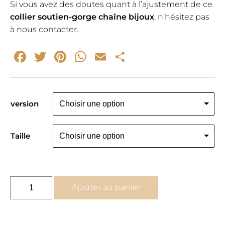
Si vous avez des doutes quant à l’ajustement de ce
collier soutien-gorge chaîne bijoux
, n’hésitez pas
à nous contacter.
Facebook
Twitter
Pinterest
WhatsApp
Email
Partager
version
Taille
quantité
Ajouter au panier
de
Collier
soutien