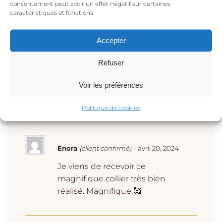
consentement peut avoir un effet négatif sur certaines
se rencontrent à l’horizon, c’est l’âme et l’esprit qui
caractéristiques et fonctions.
s’harmonisent en exprimant notre propre vérité,
qui nous sommes vraiment.
Accepter
Refuser
Voir les préférences
Avis
Politique de cookies
Enora
(client confirmé)
–
avril 20, 2024
Je viens de recevoir ce
magnifique collier très bien
réalisé. Magnifique 🥰