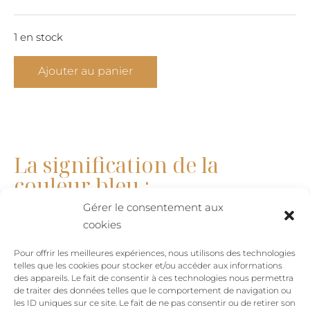
1 en stock
quantité
Ajouter au panier
de
Collier
soleil
swarovski
-
La signification de la
Gratitude
couleur bleu :
Gérer le consentement aux
Penser au symbolisme de la couleur bleue, la mer,
cookies
la transparence de l’eau et l’immensité des océans
Pour offrir les meilleures expériences, nous utilisons des technologies
nous invite à plonger en nous avec sagesse pour
telles que les cookies pour stocker et/ou accéder aux informations
apprendre à se connaître.
des appareils. Le fait de consentir à ces technologies nous permettra
de traiter des données telles que le comportement de navigation ou
On dit que lorsque le bleu de la mer et celui du ciel
les ID uniques sur ce site. Le fait de ne pas consentir ou de retirer son