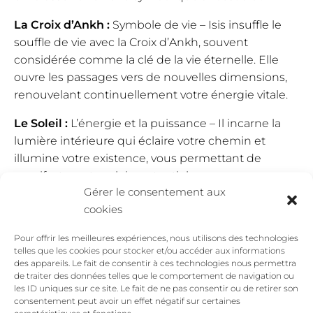
La Croix d’Ankh :
Symbole de vie – Isis insuffle le
souffle de vie avec la Croix d’Ankh, souvent
considérée comme la clé de la vie éternelle. Elle
ouvre les passages vers de nouvelles dimensions,
renouvelant continuellement votre énergie vitale.
Le Soleil :
L’énergie et la puissance – Il incarne la
lumière intérieure qui éclaire votre chemin et
illumine votre existence, vous permettant de
manifester votre plein potentiel.
Gérer le consentement aux
La Rose :
La protection – Elle préserve les secrets
cookies
intérieurs, protége votre essence sacrée et vos
Pour offrir les meilleures expériences, nous utilisons des technologies
mystères personnels.
telles que les cookies pour stocker et/ou accéder aux informations
des appareils. Le fait de consentir à ces technologies nous permettra
La Lune :
La sagesse et l’intuition – Elle est le guide
de traiter des données telles que le comportement de navigation ou
dans les moments de réflexion intérieure et
les ID uniques sur ce site. Le fait de ne pas consentir ou de retirer son
consentement peut avoir un effet négatif sur certaines
d’introspection, apportant une compréhension