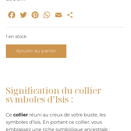
Facebook
Twitter
Pinterest
WhatsApp
Email
Partager
1 en stock
quantité
Ajouter au panier
de
Collier
symboles
d'Isis
Signification du collier
symboles d’Isis :
Ce
collier
réuni au creux de votre buste, les
symboles d’Isis. En portant ce collier, vous
embrassez une riche symbolique ancestrale :