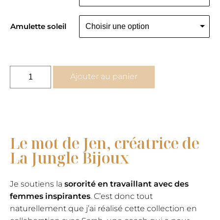
Amulette soleil
quantité
Ajouter au panier
de
Collier
grigri
talisman
-
Le mot de Jen, créatrice de
Inspire
La Jungle Bijoux
Ose
Aime
Je soutiens la
sororité en travaillant avec des
femmes inspirantes
. C’est donc tout
naturellement que j’ai réalisé cette collection en