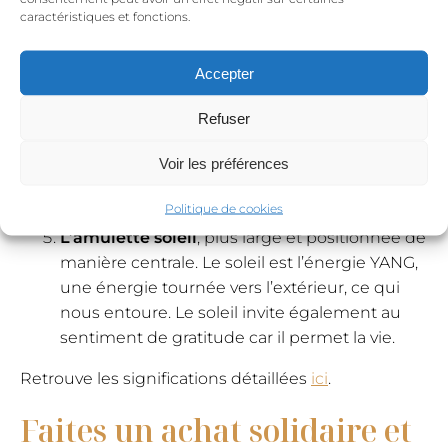
l’énergie féminine par excellence. De par son
caractéristiques et fonctions.
cycle, elle est synonyme de changement et
de renaissance. Elle est aussi symbole de
Accepter
création : quelle est la vie que tu veux te créer
?
Refuser
L’étoile du Nord :
On dit que l’étoile du Nord
porte chance car elle agit comme un guide
Voir les préférences
qui nous indique quel chemin emprunter
Politique de cookies
dans notre vie.
L’amulette soleil
, plus large et positionnée de
manière centrale. Le soleil est l’énergie YANG,
une énergie tournée vers l’extérieur, ce qui
nous entoure. Le soleil invite également au
sentiment de gratitude car il permet la vie.
Retrouve les significations détaillées
ici
.
Faites un achat solidaire et