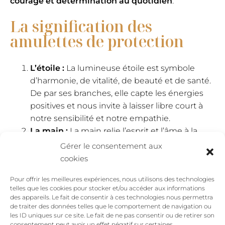
courage et détermination au quotidien
.
La signification des
amulettes de protection
L’étoile :
La lumineuse étoile est symbole
d’harmonie, de vitalité, de beauté et de santé.
De par ses branches, elle capte les énergies
positives et nous invite à laisser libre court à
notre sensibilité et notre empathie.
La main :
La main relie l’esprit et l’âme à la
matière. C’est une amulette qui invite à se
Gérer le consentement aux
mettre en action pour se sentir vraiment au
cookies
volant de sa vie. Il n’existe pas deux mains
Pour offrir les meilleures expériences, nous utilisons des technologies
identiques, deux empreintes digitales
telles que les cookies pour stocker et/ou accéder aux informations
identiques c’est pourquoi elle est signe
des appareils. Le fait de consentir à ces technologies nous permettra
d’unicité : tu es unique !
de traiter des données telles que le comportement de navigation ou
les ID uniques sur ce site. Le fait de ne pas consentir ou de retirer son
La lune :
La Lune représente la femme et
consentement peut avoir un effet négatif sur certaines