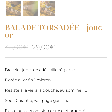
BALADE TORSADÉE – jonc
or
Le
Le
45,00
€
29,00
€
prix
prix
initial
actuel
Bracelet jonc torsadé, taille réglable.
était :
est :
Dorée à l’or fin 1 micron.
45,00€.
29,00€.
Résiste à la vie, à la douche, au sommeil …
Sous Garantie, voir page garantie.
Existe aussi en version or rose et argenté.