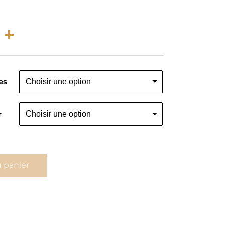
rest
atsApp
Email
Partager
es
r
u panier