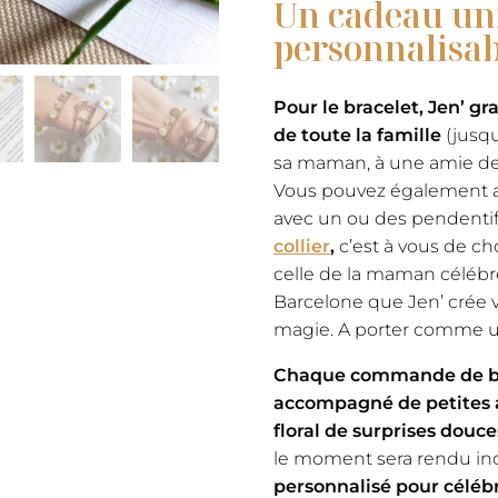
Un cadeau un
personnalisab
Pour le bracelet, Jen’ gr
de toute la famille
(jusqu
sa maman, à une amie d
Vous pouvez également a
avec un ou des pendentif
collier
,
c’est à vous de cho
celle de la maman célébré
Barcelone que Jen’ crée v
magie. A porter comme un
Chaque commande de bra
accompagné de petites a
floral de surprises douce
le moment sera rendu ino
personnalisé pour célébr