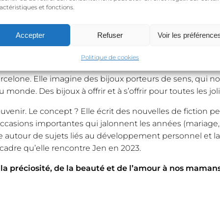
rette, elle créera une
composition la plus harmonieuse 
actéristiques et fonctions.
ffit d’indiquer ta demande dans le cadre également.
Accepter
Refuser
Voir les préférence
s, Jen & Sarah :
Politique de cookies
, une marque de bijoux symboliques, éthiques et holistiqu
rcelone. Elle imagine des bijoux porteurs de sens, qui n
monde. Des bijoux à offrir et à s’offrir pour toutes les joli
uvenir. Le concept ? Elle écrit des nouvelles de fiction p
 occasions importantes qui jalonnent les années (mariage, 
e autour de sujets liés au développement personnel et la
cadre qu’elle rencontre Jen en 2023.
la préciosité, de la beauté et de l’amour à nos mamans