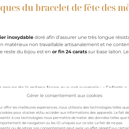
ques du bracelet de fête des mè
mères
ier inoxydable
doré afin d’assurer une très longue résis
t un matérieux non travaillable artisanalement et ne con
e reste du bijou est en
or fin 24 carats
sur base laiton. Le
 à graver de la même façon que cet exemple : « Enfants = A
s des enfants, celles des enfants et de la maman ou encore
Gérer le consentement aux cookies
 et pendentifs :
r offrir les meilleures expériences, nous utilisons des technologies telles que
 cookies pour stocker et/ou accéder aux informations des appareils. Le fait d
sentir à ces technologies nous permettra de traiter des données telles que l
portement de navigation ou les ID uniques sur ce site. Le fait de ne pas
 parents ou aux enfants permettra à Jen’ de
les disposer d
sentir ou de retirer son consentement peut avoir un effet négatif sur certai