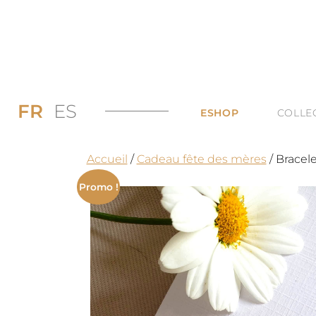
FR
ES
ESHOP
COLLE
PROMOS JUSQU’
DI
Accueil
/
Cadeau fête des mères
/ Bracel
LES BAGUES
DU
Promo !
LES COLLIERS
BI
LES BOUCLES D’
TO
LES BRACELETS 
TOUTES LES CAT