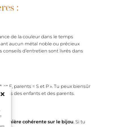
res :
tance de la couleur dans le temps
tenant aucun métal noble ou précieux
s conseils d’entretien sont livrés dans
 et F, parents = S et P ». Tu peux biensûr
 celles des enfants et des parents.
e
e
e manière cohérente sur le bijou
. Si tu
nes