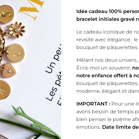
Idée cadeau 100% personn
bracelet initiales gravé 
Le cadeau iconique de no
revisité avec élégance : le
bouquet de pâquerettes.
Mêlant nos deux univers, 
Écris-moi un souvenir,
no
notre enfance offert à 
bouquet de pâquerettes, e
moderne, élégant et dans 
IMPORTANT :
Pour une li
avons besoin de temps po
bien penser le poème afin
émotions.
Date limite de