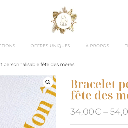
CTIONS
OFFRES UNIQUES
À PROPOS
T
À -60%
VINE ESSENCE : NOUVEAUTÉ D’ÉTÉ
CRÉATION SUR MESURE
QUÊTE DE SEN
et personnalisable fête des mères
ALITÉ : BIJOUX TEXTURÉS
ATELIERS BIJOUX À BARCELONE
HUMAIN & ART
Bracelet p
JOUX TALISMANS
ENGAGEMENT
fête des m
OREILLES
UTES LES COLLECTIONS
LE BLOG
34,00
€
–
54,
& JONCS
ÉGORIES