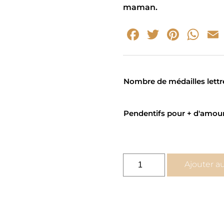
maman.
Facebook
Twitter
Pinte
Wh
Nombre de médailles lettr
Pendentifs pour + d'amou
quantité
Ajouter a
de
Bracelet
personnalisable
fête
des