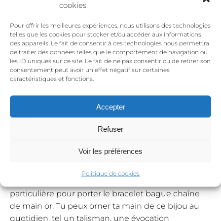
cookies
chaîne de main or :
-
3
Pour offrir les meilleures expériences, nous utilisons des technologies
modèles
telles que les cookies pour stocker et/ou accéder aux informations
Porter le bracelet bague chaine de main or a une
des appareils. Le fait de consentir à ces technologies nous permettra
signification profonde
qui évoque le soin, la
de traiter des données telles que le comportement de navigation ou
les ID uniques sur ce site. Le fait de ne pas consentir ou de retirer son
guérison et la connexion spirituelle.
La main,
consentement peut avoir un effet négatif sur certaines
étant le lien entre l’esprit et la matière, symbolisant
caractéristiques et fonctions.
la transmission et la réceptivité.
Accepter
Elle incarne également des valeurs telles que
l’entraide, la solidarité et la sororité. Associée au
Refuser
sens du toucher, elle exprime notre sensibilité et
joue un rôle crucial dans notre créativité,
Voir les préférences
essentielle à l’expression de notre personnalité et à
l’équilibre de notre vie. Si ton métier te le permet,
Politique de cookies
tu n’as pas besoin d’attendre une occasion
particulière pour porter le bracelet bague chaîne
de main or. Tu peux orner ta main de ce bijou au
quotidien, tel un talisman, une évocation