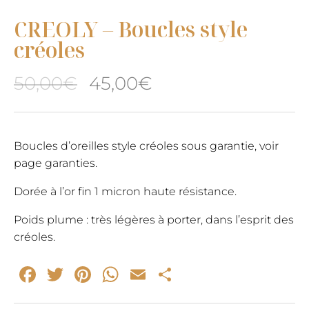
CREOLY – Boucles style
créoles
Le
Le
50,00
€
45,00
€
prix
prix
initial
actuel
Boucles d’oreilles style créoles sous garantie, voir
page garanties.
était :
est :
Dorée à l’or fin 1 micron haute résistance.
50,00€.
45,00€.
Poids plume : très légères à porter, dans l’esprit des
créoles.
Facebook
Twitter
Pinterest
WhatsApp
Email
Partager