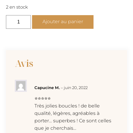
2 en stock
quantité
Ajouter au panier
de
CREOLY
-
Boucles
style
Avis
créoles
Capucine M.
–
juin 20, 2022
⭐⭐⭐⭐⭐
Très jolies boucles ! de belle
qualité, légères, agréables à
porter… superbes ! Ce sont celles
que je cherchais…