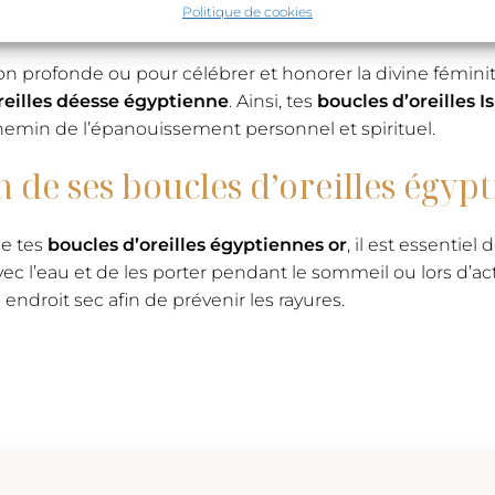
 adoptant les boucles d’oreille
Politique de cookies
n profonde ou pour célébrer et honorer la divine féminité 
oreilles déesse égyptienne
. Ainsi, tes
boucles d’oreilles 
 chemin de l’épanouissement personnel et spirituel.
e ses boucles d’oreilles égypt
de tes
boucles d’oreilles égyptiennes or
, il est essentie
ec l’eau et de les porter pendant le sommeil ou lors d’acti
ndroit sec afin de prévenir les rayures.