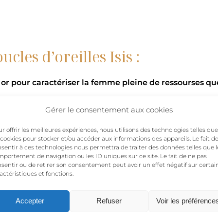
Boucles
d'oreilles
Isis
les d’oreilles Isis :
 or pour caractériser la femme pleine de ressourses qu
Gérer le consentement aux cookies
les d’oreilles Isis :
r offrir les meilleures expériences, nous utilisons des technologies telles que
 cookies pour stocker et/ou accéder aux informations des appareils. Le fait d
pour la paire identique, incarnant l’élégance et la sophis
sentir à ces technologies nous permettra de traiter des données telles que l
acté, choisis de les porter à l’unité, jouant sur l’origina
portement de navigation ou les ID uniques sur ce site. Le fait de ne pas
sentir ou de retirer son consentement peut avoir un effet négatif sur certai
opte le style asymétrique avec une boucle multi-symbole
actéristiques et fonctions.
Accepter
Refuser
Voir les préférence