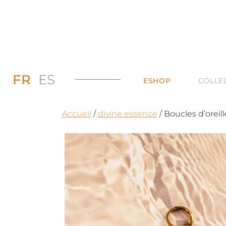
FR
ES
ESHOP
COLLE
PROMOS JUSQU’
DI
Accueil
/
divine essence
/ Boucles d’oreill
LES BAGUES
DU
LES COLLIERS
BI
LES BOUCLES D’
TO
LES BRACELETS 
TOUTES LES CAT