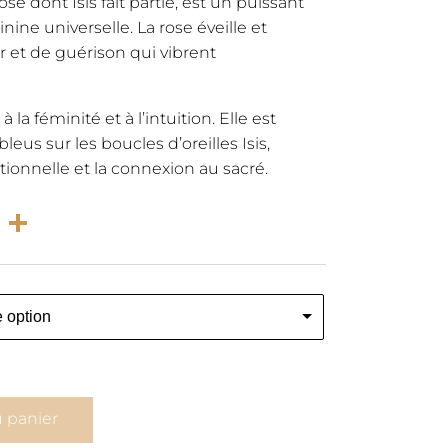
ose dont Isis fait partie, est un puissant
ine universelle. La rose éveille et
r et de guérison qui vibrent
à la féminité et à l’intuition. Elle est
leus sur les boucles d’oreilles Isis,
tionnelle et la connexion au sacré.
rest
atsApp
Email
Partager
u panier