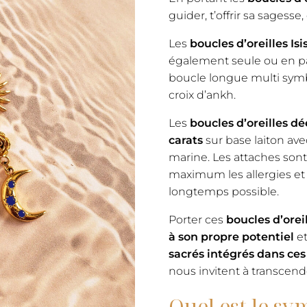
guider, t’offrir sa sagesse
Les
boucles d’oreilles Isi
également seule ou en pa
boucle longue multi symbo
croix d’ankh.
Les
boucles d’oreilles dé
carats
sur base laiton ave
marine. Les attaches sont
maximum les allergies et 
longtemps possible.
Porter ces
boucles d’orei
à son propre potentiel
et
sacrés intégrés dans ces
nous invitent à transcende
Quel est le sy