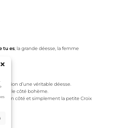
e tu es
; la grande déesse, la femme
e
tication d’une véritable déesse.
e
lité et le côté bohème.
nes
 d’un côté et simplement la petite Croix
s