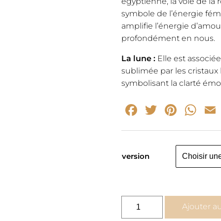
égyptienne, la voie de la r
symbole de l’énergie fémin
amplifie l’énergie d’amou
profondément en nous.
La lune :
Elle est associée 
sublimée par les cristaux b
symbolisant la clarté émo
Facebook
Twitter
Pinte
Wh
version
quantité
Ajouter a
de