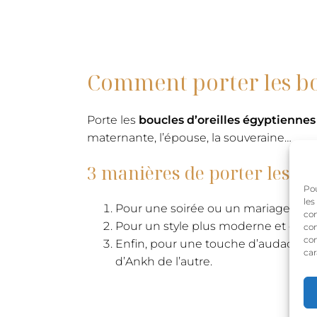
Comment porter les bouc
Porte les
boucles d’oreilles égyptiennes
maternante, l’épouse, la souveraine…
3 manières de porter les bouc
Pou
les
Pour une soirée ou un mariage, opte 
con
Pour un style plus moderne et décontr
com
con
Enfin, pour une touche d’audace, ad
car
d’Ankh de l’autre.