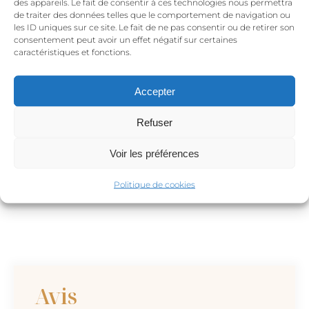
des appareils. Le fait de consentir à ces technologies nous permettra
memento mori bague femme ou homme est très
de traiter des données telles que le comportement de navigation ou
les ID uniques sur ce site. Le fait de ne pas consentir ou de retirer son
facile à entretenir.
consentement peut avoir un effet négatif sur certaines
caractéristiques et fonctions.
Il est conseillé de la retirer pour tout contact avec
l’eau, pour dormir ainsi que pour faire du sport
Accepter
mais cela est plutôt naturel grâce à sa forme assez
imposante.
Refuser
Tu recevras avec ta commande, une petite carte
Voir les préférences
t’indiquant de manière très simple, comment
nettoyer et prendre soin de ta memento mori
Politique de cookies
bague.
Avis