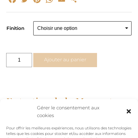
Finition
quantité
Ajouter au panier
de
Memento
Mori
bague
femme
Entretien de la Memento
ou
Mori bague femme ou
Gérer le consentement aux
homme
cookies
homme :
Roses
Pour offrir les meilleures expériences, nous utilisons des technologies
telles que les cookies pour stocker et/ou accéder aux informations
Dans chacune des deux matière proposée, la