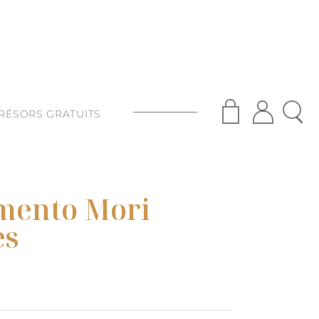
RÉSORS GRATUITS
S
ISANAT
mento Mori
S
es