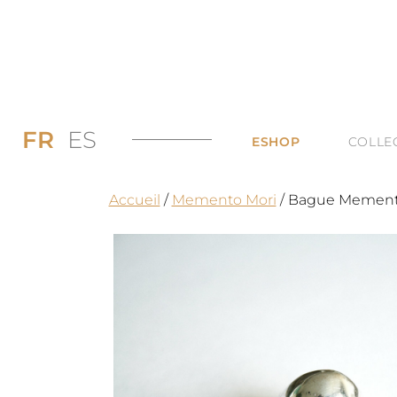
FR
ES
ESHOP
COLLE
PROMOS JUSQU’
DI
Accueil
/
Memento Mori
/ Bague Mement
LES BAGUES
DU
LES COLLIERS
BI
LES BOUCLES D’
TO
LES BRACELETS 
TOUTES LES CAT