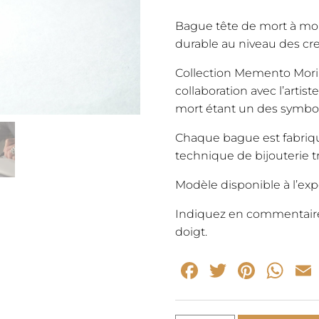
Bague tête de mort à mou
durable au niveau des cre
Collection Memento Mori «
collaboration avec l’artis
mort étant un des symbol
Chaque bague est fabriqué
technique de bijouterie tr
Modèle disponible à l’ex
Indiquez en commentaire 
doigt.
Facebook
Twitter
Pinte
Wh