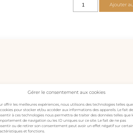
quantité
Ajouter a
de
Bague
Memento
Mori
Moustaches
Gérer le consentement aux cookies
re avis sur “Bague Memento Mori Moustaches”
r offrir les meilleures expériences, nous utilisons des technologies telles que
s publiée.
Les champs obligatoires sont indiqués avec
*
 cookies pour stocker et/ou accéder aux informations des appareils. Le fait d
sentir à ces technologies nous permettra de traiter des données telles que l
portement de navigation ou les ID uniques sur ce site. Le fait de ne pas
sentir ou de retirer son consentement peut avoir un effet négatif sur certai
actéristiques et fonctions.