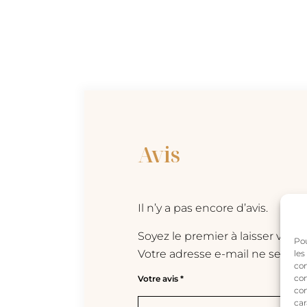
Avis
Il n’y a pas encore d’avis.
Soyez le premier à laisser vot
Pou
Votre adresse e-mail ne sera pa
les
con
com
Votre avis
*
con
car