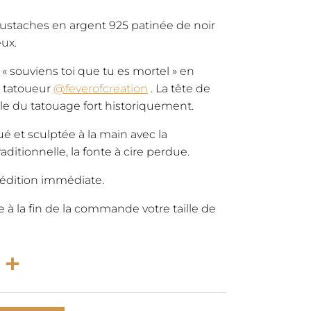
staches en argent 925 patinée de noir
ux.
 souviens toi que tu es mortel » en
te tatoueur
@feverofcreation
. La tête de
e du tatouage fort historiquement.
 et sculptée à la main avec la
aditionnelle, la fonte à cire perdue.
pédition immédiate.
à la fin de la commande votre taille de
rest
atsApp
Email
Partager