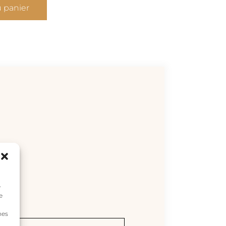
u panier
e
e
nes