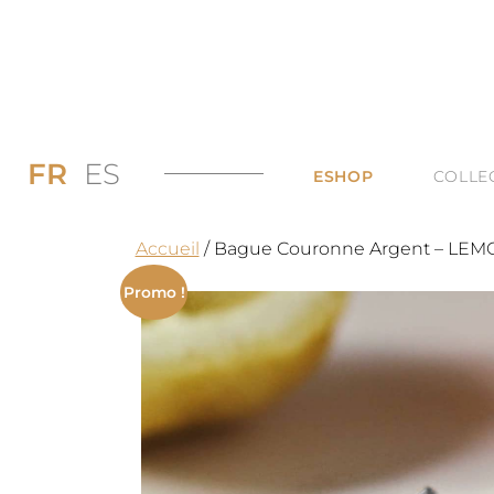
FR
ES
ESHOP
COLLE
PROMOS JUSQU’
DI
Accueil
/ Bague Couronne Argent – LE
LES BAGUES
DU
Promo !
LES COLLIERS
BI
LES BOUCLES D’
TO
LES BRACELETS 
TOUTES LES CAT