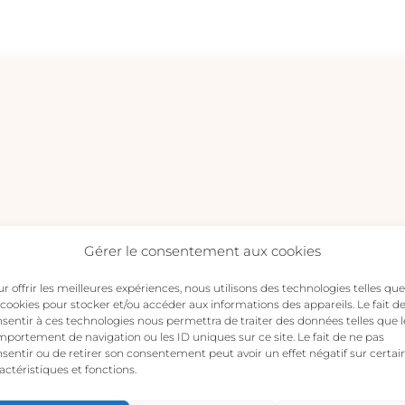
Argent
-
LEMON
QUEEN
Gérer le consentement aux cookies
tre avis sur “Bague Couronne Argent – LEMON QUEEN”
s publiée.
Les champs obligatoires sont indiqués avec
*
r offrir les meilleures expériences, nous utilisons des technologies telles que
 cookies pour stocker et/ou accéder aux informations des appareils. Le fait d
sentir à ces technologies nous permettra de traiter des données telles que l
portement de navigation ou les ID uniques sur ce site. Le fait de ne pas
sentir ou de retirer son consentement peut avoir un effet négatif sur certai
actéristiques et fonctions.