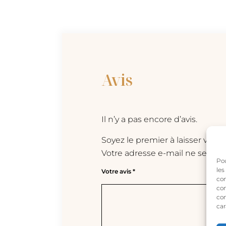
Avis
Il n’y a pas encore d’avis.
Soyez le premier à laisser vo
Votre adresse e-mail ne sera pa
Pou
les
Votre avis
*
con
com
con
car