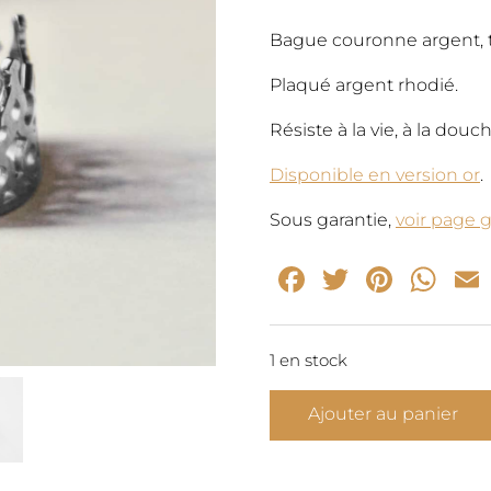
initia
Bague couronne argent, ta
était 
Plaqué argent rhodié.
Résiste à la vie, à la dou
65,00
Disponible en version or
.
Sous garantie,
voir page g
Facebook
Twitter
Pinte
Wh
1 en stock
quantité
Ajouter au panier
de
Bague
Couronne