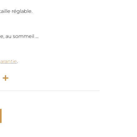
l
actuel
ille réglable.
:
est :
che, au sommeil …
€.
59,00€.
arantie
.
rest
atsApp
Email
Partager