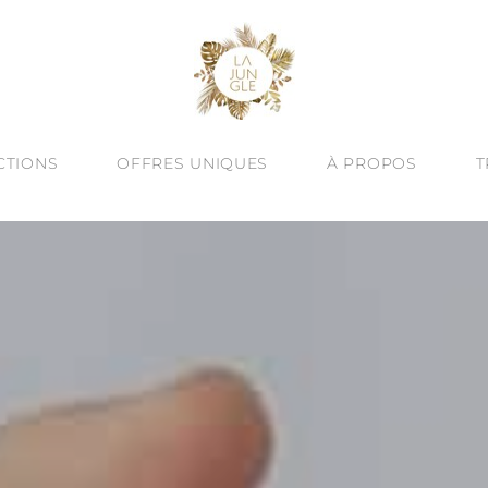
CTIONS
OFFRES UNIQUES
À PROPOS
T
À -60%
VINE ESSENCE : NOUVEAUTÉ D’ÉTÉ
CRÉATION SUR MESURE
QUÊTE DE SEN
ALITÉ : BIJOUX TEXTURÉS
ATELIERS BIJOUX À BARCELONE
HUMAIN & ART
JOUX TALISMANS
ENGAGEMENT
OREILLES
UTES LES COLLECTIONS
LE BLOG
& JONCS
ÉGORIES