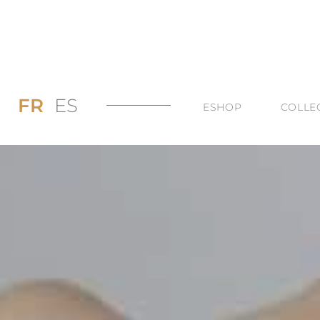
FR
ES
ESHOP
COLLE
PROMOS JUSQU’
DI
LES BAGUES
DU
LES COLLIERS
BI
LES BOUCLES D’
TO
LES BRACELETS 
TOUTES LES CAT