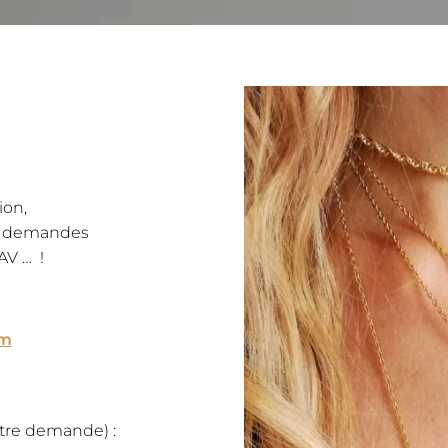
ion,
des demandes
AV … !
om
otre demande) :