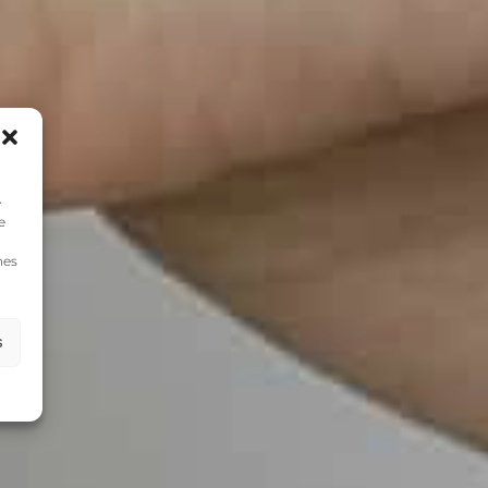
e
e
nes
s