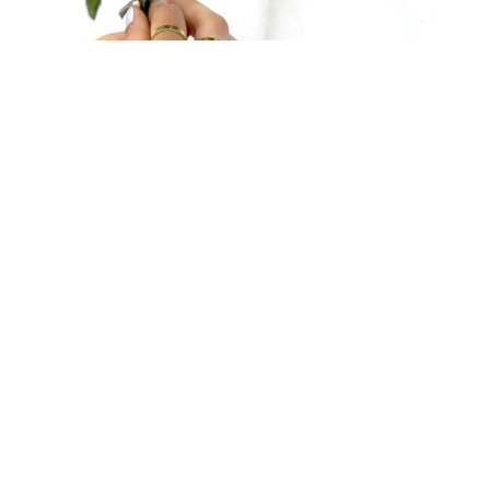
 sur nos dernières collections
promotions !