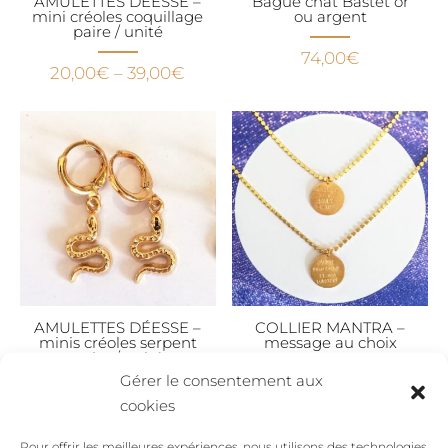
AMULETTES DÉESSE –
Bague chat Bastet or
mini créoles coquillage
ou argent
paire / unité
74,00
€
20,00
€
–
39,00
€
AMULETTES DÉESSE –
COLLIER MANTRA –
minis créoles serpent
message au choix
paire / unité
Gérer le consentement aux
59,00
€
20,00
€
–
39,00
€
cookies
Pour offrir les meilleures expériences, nous utilisons des technologies