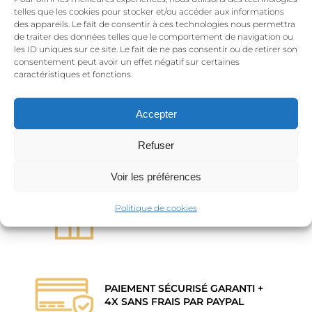
telles que les cookies pour stocker et/ou accéder aux informations
des appareils. Le fait de consentir à ces technologies nous permettra
de traiter des données telles que le comportement de navigation ou
les ID uniques sur ce site. Le fait de ne pas consentir ou de retirer son
BIJOUX SOUS GARANTIE
consentement peut avoir un effet négatif sur certaines
caractéristiques et fonctions.
Accepter
ENVOI GRATUIT EN FRANCE &
BELGIQUE À PARTIR DE 120€
Refuser
Voir les préférences
Politique de cookies
EMBALLAGE CADEAU GRATUIT
PAIEMENT SÉCURISÉ GARANTI +
4X SANS FRAIS PAR PAYPAL