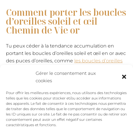
Comment porter les boucles
d’oreilles soleil et œil
Chemin de Vie or
Tu peux céder à la tendance accumulation en
portant les boucles d’oreilles soleil et œil en or avec
des puces d’oreilles, comme
les boucles d’oreilles
cœur Les Amoureuses
. Associe les boucles
Gérer le consentement aux
d’oreilles Chemin de Vie avec
le collier œil incrusté
cookies
d’un cristal Swarovski
pour un total look troisième
œil. Si tu veux qu’elles rayonnent d’elles-même,
Pour offrir les meilleures expériences, nous utilisons des technologies
garde-les seules, et elles feront le job pour apporter
telles que les cookies pour stocker et/ou accéder aux informations
des appareils. Le fait de consentir à ces technologies nous permettra
une touche de lumière à ta tenue !
de traiter des données telles que le comportement de navigation ou
les ID uniques sur ce site. Le fait de ne pas consentir ou de retirer son
consentement peut avoir un effet négatif sur certaines
caractéristiques et fonctions.