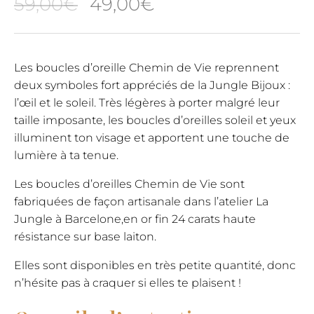
Le
Le
59,00
€
49,00
€
prix
prix
initial
actuel
Les boucles d’oreille Chemin de Vie reprennent
deux symboles fort appréciés de la Jungle Bijoux :
était :
est :
l’œil et le soleil. Très légères à porter malgré leur
59,00€.
49,00€.
taille imposante, les boucles d’oreilles soleil et yeux
illuminent ton visage et apportent une touche de
lumière à ta tenue.
Les boucles d’oreilles Chemin de Vie sont
fabriquées de façon artisanale dans l’atelier La
Jungle à Barcelone,en or fin 24 carats haute
résistance sur base laiton.
Elles sont disponibles en très petite quantité, donc
n’hésite pas à craquer si elles te plaisent !