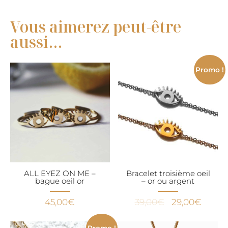
Vous aimerez peut-être
aussi…
Promo !
ALL EYEZ ON ME –
Bracelet troisième oeil
bague oeil or
– or ou argent
Le
Le
45,00
€
39,00
€
29,00
€
prix
prix
initial
actuel