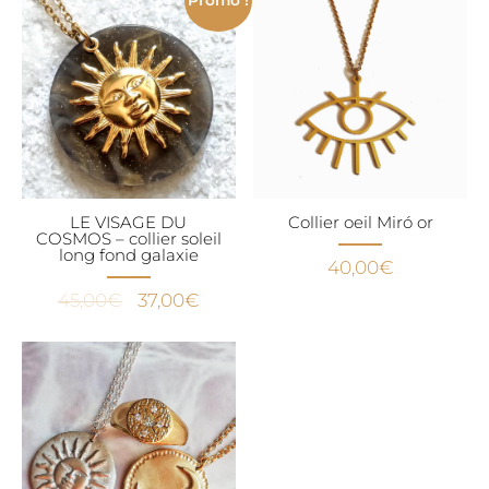
Promo !
était :
est :
39,00€.
29,00€
LE VISAGE DU
Collier oeil Miró or
COSMOS – collier soleil
long fond galaxie
40,00
€
Le
Le
45,00
€
37,00
€
prix
prix
initial
actuel
était :
est :
45,00€.
37,00€.