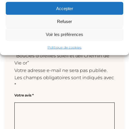
Accepter
Avis
Refuser
Voir les préférences
Il n’y a pas encore d’avis.
Politique de cookies
Soyez le premier à laisser votre avis sur
“Boucles d’oreilles soleil et œil Chemin de
Vie or”
Votre adresse e-mail ne sera pas publiée.
Les champs obligatoires sont indiqués avec
*
Votre avis
*