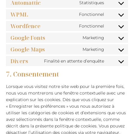
Automattic
to
Statistiques
pixelyoursit
Consent
service
WPML
to
Fonctionnel
filebird
Consent
service
Wordfence
to
Fonctionnel
automattic
Consent
service
Google Fonts
to
Marketing
wpml
Consent
service
Google Maps
to
Marketing
wordfence
Consent
service
Divers
to
Finalité en attente d’enquête
google-
Consent
service
fonts
to
7. Consentement
google-
service
maps
Lorsque vous visitez notre site web pour la première fois,
divers
nous vous montrerons une fenêtre contextuelle avec une
explication sur les cookies. Dès que vous cliquez sur
« Enregistrer les préférences » vous nous autorisez à
utiliser les catégories de cookies et d’extensions que vous
avez sélectionnés dans la fenêtre contextuelle, comme
décrit dans la présente politique de cookies. Vous pouvez
désactiver l’utilisation des cookies via votre navigateur,