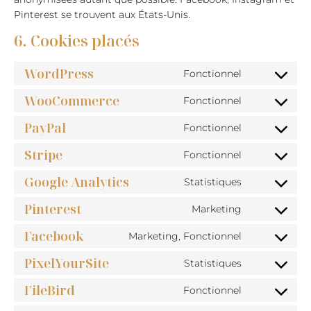
Pinterest se trouvent aux États-Unis.
6. Cookies placés
WordPress
Fonctionnel
Consent
WooCommerce
to
Fonctionnel
Consent
service
PayPal
to
Fonctionnel
wordpress
Consent
service
Stripe
to
Fonctionnel
woocomme
Consent
service
Google Analytics
to
Statistiques
paypal
Consent
service
Pinterest
to
Marketing
stripe
Consent
service
Facebook
to
Marketing, Fonctionnel
google-
Consent
service
analytics
PixelYourSite
to
Statistiques
pinterest
Consent
service
FileBird
to
Fonctionnel
facebook
Consent
service